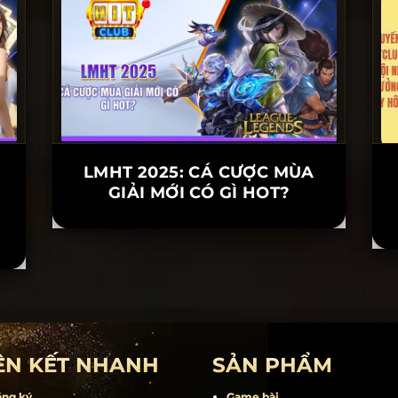
LMHT 2025: CÁ CƯỢC MÙA
GIẢI MỚI CÓ GÌ HOT?
I
ÊN KẾT NHANH
SẢN PHẨM
ng ký
Game bài