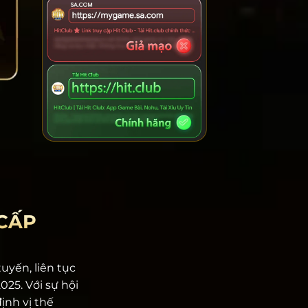
 CẤP
uyến, liên tục
25. Với sự hội
ịnh vị thế