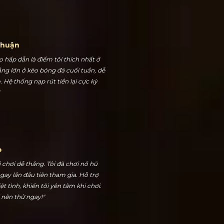
Thuận
o hấp dẫn là điểm tôi thích nhất ở
hắng lớn ở kèo bóng đá cuối tuần, dễ
o. Hệ thống nạp rút tiền lại cực kỳ
o
 chơi dễ thắng. Tôi đã chơi nổ hũ
ngay lần đầu tiên tham gia. Hỗ trợ
t tình, khiến tôi yên tâm khi chơi.
nên thử ngay!"