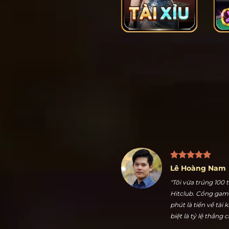
Lê Hoàng Nam
"Tôi vừa trúng 100 
Hitclub. Cổng game
phút là tiền về tài 
biệt là tỷ lệ thắng 