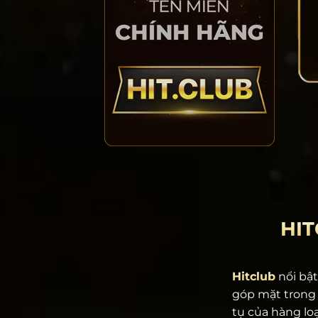
HIT
Hitclub
nổi bật
góp mặt trong 
tụ của hàng lo