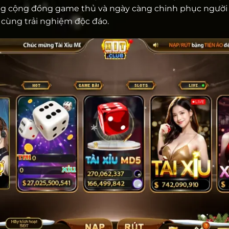
ng cộng đồng game thủ và ngày càng chinh phục người 
i cùng trải nghiệm độc đáo.