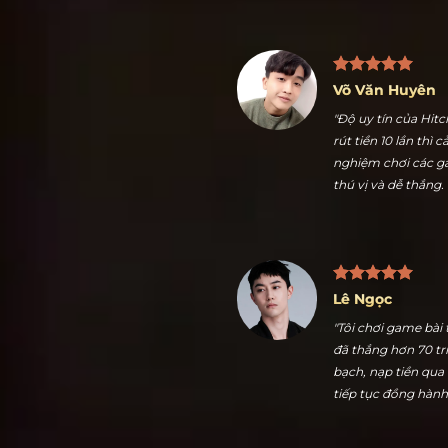
Võ Văn Huyên
"Độ uy tín của Hitc
rút tiền 10 lần thì 
nghiệm chơi các g
thú vị và dễ thắng.
Lê Ngọc
"Tôi chơi game bài
đã thắng hơn 70 tr
bạch, nạp tiền qua v
tiếp tục đồng hành 