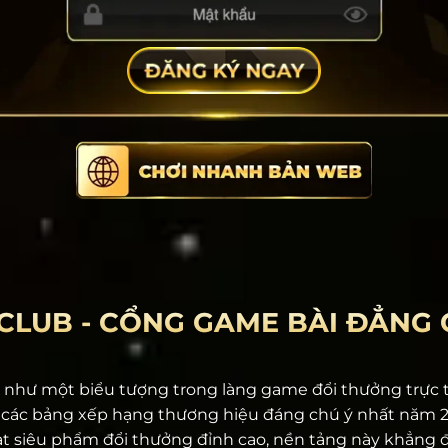
CLUB - CỔNG GAME BÀI ĐẲNG
 như một biểu tượng trong làng game đổi thưởng trực t
các bảng xếp hạng thương hiệu đáng chú ý nhất năm 20
ạt siêu phẩm đổi thưởng đỉnh cao, nền tảng này khẳng đ