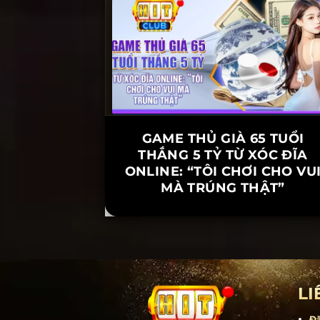
GAME THỦ GIÀ 65 TUỔI
THẮNG 5 TỶ TỪ XÓC ĐĨA
ONLINE: “TÔI CHƠI CHO VU
MÀ TRÚNG THẬT”
LI
Đă