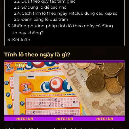
Dựa theo quy tắc tam giác
Sử dụng lô đề bạc nhớ
Cách tính lô theo ngày Hitclub dùng cầu kẹp số
Đánh bằng lô quả trám
Những phương pháp tính lô theo ngày có đáng
tin hay không?
Kết luận
Tính lô theo ngày là gì?