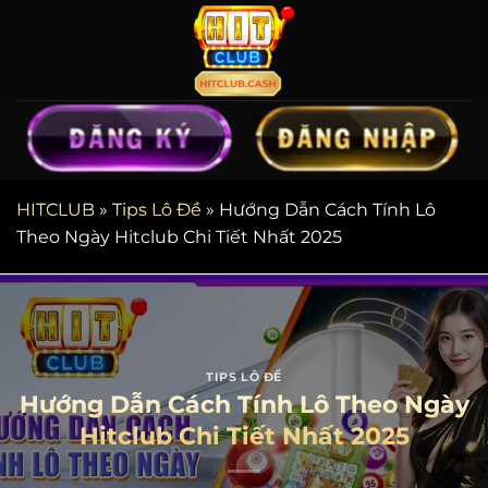
Chuyển
đến
nội
dung
HITCLUB
»
Tips Lô Đề
»
Hướng Dẫn Cách Tính Lô
Theo Ngày Hitclub Chi Tiết Nhất 2025
TIPS LÔ ĐỀ
Hướng Dẫn Cách Tính Lô Theo Ngày
Hitclub Chi Tiết Nhất 2025