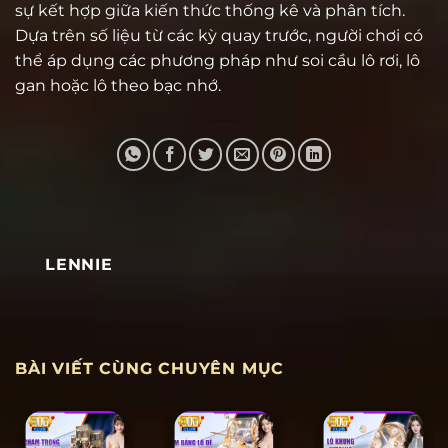
sự kết hợp giữa kiến thức thống kê và phân tích.
Dựa trên số liệu từ các kỳ quay trước, người chơi có
thể áp dụng các phương pháp như soi cầu lô rơi, lô
gan hoặc lô theo bạc nhớ.
LENNIE
BÀI VIẾT CÙNG CHUYÊN MỤC