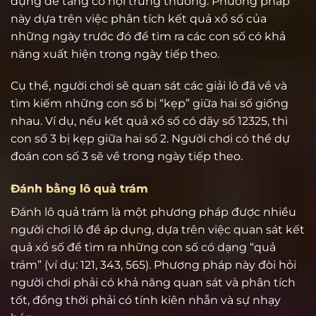
dụng để tăng cơ hội trúng thưởng. Phương pháp
này dựa trên việc phân tích kết quả xổ số của
những ngày trước đó để tìm ra các con số có khả
năng xuất hiện trong ngày tiếp theo.
Cụ thể, người chơi sẽ quan sát các giải lô đã về và
tìm kiếm những con số bị “kẹp” giữa hai số giống
nhau. Ví dụ, nếu kết quả xổ số có dãy số 12325, thì
con số 3 bị kẹp giữa hai số 2. Người chơi có thể dự
đoán con số 3 sẽ về trong ngày tiếp theo.
Đánh bằng lô quả trám
Đánh lô quả trám là một phương pháp được nhiều
người chơi lô đề áp dụng, dựa trên việc quan sát kết
quả xổ số để tìm ra những con số có dạng “quả
trám” (ví dụ: 121, 343, 565). Phương pháp này đòi hỏi
người chơi phải có khả năng quan sát và phân tích
tốt, đồng thời phải có tính kiên nhẫn và sự nhạy