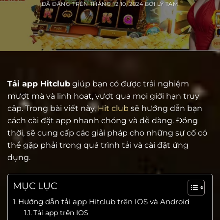
ĐÃ ĐĂNG TRÊN
THÁNG 12 10, 2024
BỞI
LÝ TAM
Tải app Hitclub
giúp bạn có được trải nghiệm
mượt mà và linh hoạt, vượt qua mọi giới hạn truy
cập. Trong bài viết này,
Hit club
sẽ hướng dẫn bạn
cách cài đặt app nhanh chóng và dễ dàng. Đồng
thời, sẽ cung cấp các giải pháp cho những sự cố có
thể gặp phải trong quá trình tải và cài đặt ứng
dụng.
MỤC LỤC
Hướng dẫn tải app Hitclub trên IOS và Android
Tải app trên IOS