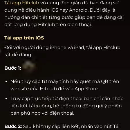
Tải app Hitclub
vô cùng đơn giản dù bạn đang sử
dụng hệ điều hành iOS hay Android. Dưới đây là
hướng dẫn chi tiết từng bước giúp bạn dễ dàng cài
đặt ứng dụng Hitclub trên điện thoại.
Tải app trên IOS
Đối với người dùng iPhone và iPad, tải app Hitclub
rất dễ dàng.
Bước 1:
Nếu truy cập từ máy tính hãy quét mã QR trên
website của Hitclub để vào App Store.
Truy cập trực tiếp từ điện thoại bạn chỉ cần nhấp
liên kết tải xuống, hệ thống tự động gợi ý phiên
bản phù hợp với điện thoại.
Bước 2:
Sau khi truy cập liên kết, nhấn vào nút Tải