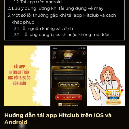
Tải app trên Android
Lưu ý dung lượng khi tải ứng dụng về máy
Một số lỗi thường gặp khi tải app Hitclub và cách
khắc phục
Lỗi nguồn không xác định
Lỗi ứng dụng bị crash hoặc không mở được
Hướng dẫn tải app Hitclub trên IOS và
Android