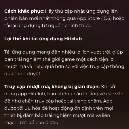
Cách khắc phục
: Hãy thử cập nhật ứng dụng lên
phiên bản mới nhất thông qua App Store (iOS) hoặc
tải lại ứng dụng từ nguồn chính thức.
Lợi thế khi tải ứng dụng Hitclub
Tải ứng dụng mang đến nhiều lợi ích vượt trội, giúp
bạn trải nghiệm thế giới game một cách tiện lợi,
mượt mà và hiệu quả hơn so với việc truy cập thông
qua trình duyệt.
Truy cập mượt mà, không bị gián đoạn:
Khi sử
dụng app Hitclub, bạn không cần lo lắng về các vấn
đề như chặn truy cập hoặc tải trang chậm. App
được tối ưu hóa để hoạt động ổn định trên mọi
thiết bị, đảm bảo trải nghiệm mượt mà và liền
mạch, bất kể bạn ở đâu.