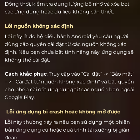
Đồng thời, kiểm tra dung lượng bộ nhớ và xóa bớt
các ứng dụng hoặc dữ liệu không cần thiết.
Lỗi nguồn không xác định
Lỗi này là do hệ điều hành Android yêu cầu người
dùng cấp quyền cài đặt từ các nguồn không xác
định. Nếu bạn chưa bật tính năng này, ứng dụng sẽ
không thể cài đặt.
Cách khắc phục
: Truy cập vào “Cài đặt” -> “Bảo mật”
– > ” Cài đặt từ nguồn không xác định” và bật quyền
cho phép cài đặt ứng dụng từ các nguồn bên ngoài
Google Play.
Lỗi ứng dụng bị crash hoặc không mở được
Lỗi này thường xảy ra nếu bạn sử dụng một phiên
bản ứng dụng cũ hoặc quá trình tải xuống bị gián
đoạn.