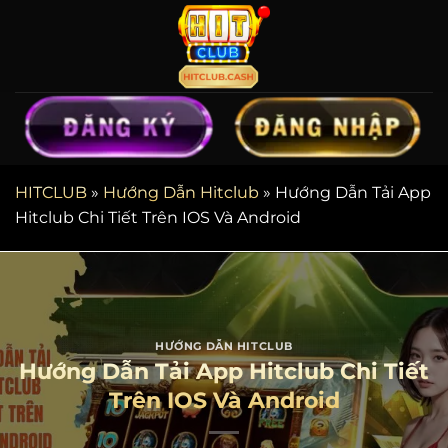
Chuyển
đến
nội
dung
HITCLUB
»
Hướng Dẫn Hitclub
»
Hướng Dẫn Tải App
Hitclub Chi Tiết Trên IOS Và Android
HƯỚNG DẪN HITCLUB
Hướng Dẫn Tải App Hitclub Chi Tiết
Trên IOS Và Android