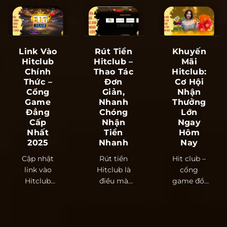
Link Vào
Rút Tiền
Khuyến
Hitclub
Hitclub –
Mãi
Chính
Thao Tác
Hitclub:
Thức –
Đơn
Cơ Hội
Cổng
Giản,
Nhận
Game
Nhanh
Thưởng
Đẳng
Chóng
Lớn
Cấp
Nhận
Ngay
Nhất
Tiền
Hôm
2025
Nhanh
Nay
Cập nhật
Rút tiền
Hit club –
link vào
Hitclub là
cổng
Hitclub
điều mà
game đổi
chính thức
bất kỳ
thưởng uy
mới nhất
người
tín số 1
để đảm
dùng nào
Việt Nam,
bảo truy
cũng
mang đến