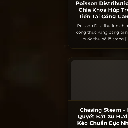
Poisson Distributi
Chìa Khoá Húp Tr
Tiền Tại Cổng Ga
Poisson Distribution chín
công thức vàng đang bị n
cược thủ bỏ lỡ trong [..
Chasing Steam – 
Quyết Bắt Xu Hư
Kèo Chuẩn Cực N