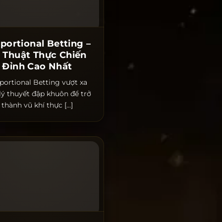
portional Betting –
 Thuật Thực Chiến
Đỉnh Cao Nhất
portional Betting vượt xa
lý thuyết đập khuôn để trở
thành vũ khí thực [...]