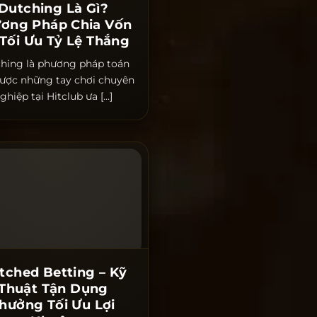
Dutching Là Gì?
ơng Pháp Chia Vốn
Tối Ưu Tỷ Lệ Thắng
hing là phương pháp toán
ược những tay chơi chuyên
ghiệp tại Hitclub ưa [...]
tched Betting – Kỹ
Thuật Tận Dụng
hưởng Tối Ưu Lợi