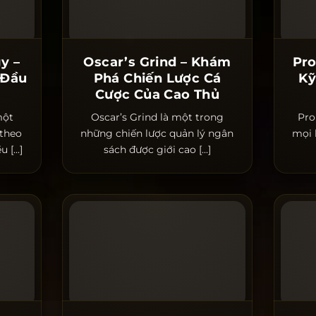
y –
Oscar’s Grind – Khám
Pro
 Đầu
Phá Chiến Lược Cá
Kỹ
Cược Của Cao Thủ
một
Oscar’s Grind là một trong
Pro
 theo
những chiến lược quản lý ngân
mọi 
[...]
sách được giới cao [...]