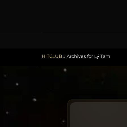
Chuyển
đến
nội
dung
HITCLUB
»
Archives for Lý Tam