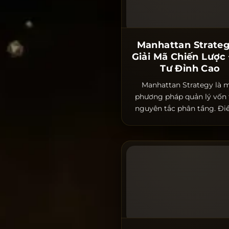
Manhattan Strateg
Giải Mã Chiến Lược
Tư Đỉnh Cao
Manhattan Strategy là 
phương pháp quản lý vốn
nguyên tắc phân tầng. Điều 