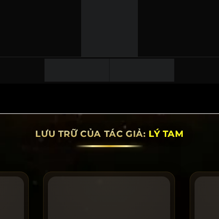
LƯU TRỮ CỦA TÁC GIẢ:
LÝ TAM