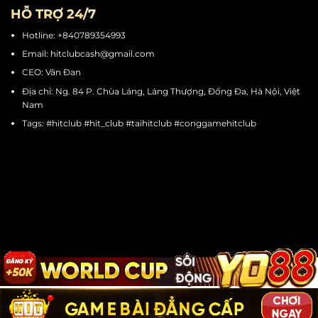
HỖ TRỢ 24/7
Hotline: +840789354993
Email:
hitclubcash@gmail.com
CEO: Vân Đan
Địa chỉ: Ng. 84 P. Chùa Láng, Láng Thượng, Đống Đa, Hà Nội, Việt
Nam
Tags: #hitclub #hit_club #taihitclub #conggamehitclub
BẢN QUYỀN THUỘC VỀ HITCLUB.CASH 2026 ©