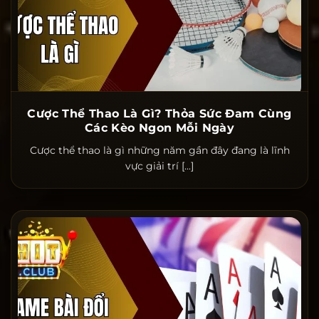
Cược Thể Thao Là Gì? Thỏa Sức Đam Cùng
Các Kèo Ngon Mỗi Ngày
Cược thể thao là gì những năm gần đây đang là lĩnh
vực giải trí [...]