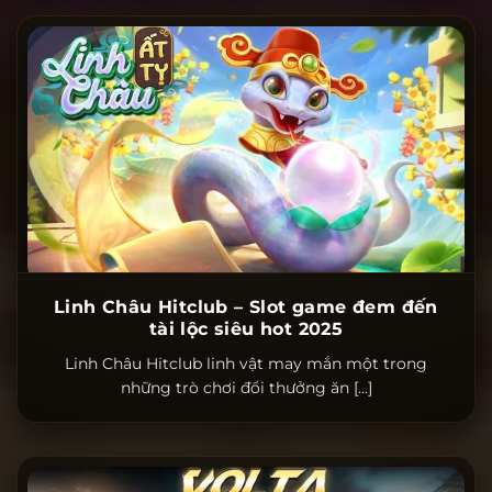
Linh Châu Hitclub – Slot game đem đến
tài lộc siêu hot 2025
Linh Châu Hitclub linh vật may mắn một trong
những trò chơi đổi thưởng ăn [...]