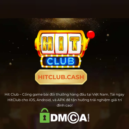
Hit Club – Cổng game bài đổi thưởng hàng đầu tại Việt Nam. Tải ngay
HitClub cho iOS, Android, và APK để tận hưởng trải nghiệm giải trí
đỉnh cao!