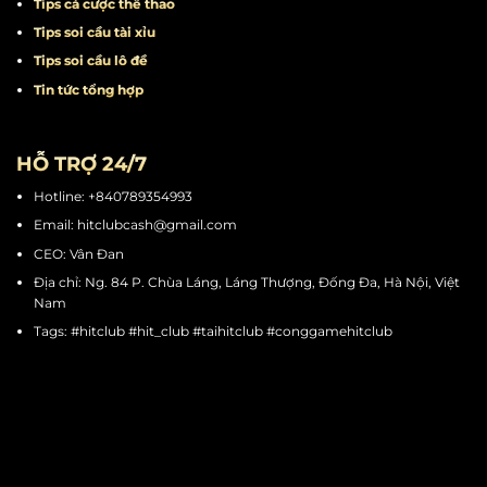
Tips cá cược thể thao
Tips soi cầu tài xỉu
Tips soi cầu lô đề
Tin tức tổng hợp
HỖ TRỢ 24/7
Hotline: +840789354993
Email:
hitclubcash@gmail.com
CEO: Vân Đan
Địa chỉ: Ng. 84 P. Chùa Láng, Láng Thượng, Đống Đa, Hà Nội, Việt
Nam
Tags: #hitclub #hit_club #taihitclub #conggamehitclub