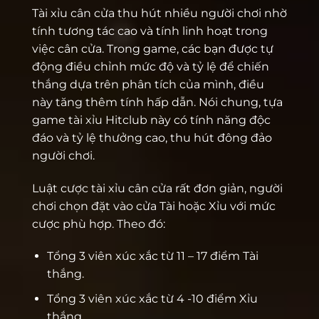
Tài xỉu cân cửa thu hút nhiều người chơi nhờ
tính tương tác cao và tính linh hoạt trong
việc cân cửa. Trong game, các bạn được tự
động điều chỉnh mức độ và tỷ lệ để chiến
thắng dựa trên phân tích của mình, điều
này tăng thêm tính hấp dẫn. Nói chung, tựa
game tài xỉu Hitclub này có tính năng độc
đáo và tỷ lệ thưởng cao, thu hút đông đảo
người chơi.
Luật cược tài xỉu cân cửa rất đơn giản, người
chơi chọn đặt vào cửa Tài hoặc Xỉu với mức
cược phù hợp. Theo đó:
Tổng 3 viên xúc xắc từ 11 – 17 điểm Tài
thắng.
Tổng 3 viên xúc xắc từ 4 -10 điểm Xỉu
thắng.