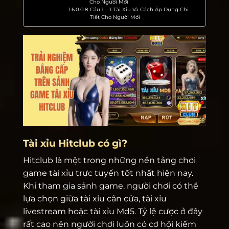
Cho Người Mới
Cầu 1 – 1 Tài Xỉu Và Cách Áp Dụng Chi
Tiết Cho Người Mới
Tài xỉu Hitclub có gì?
Hitclub là một trong những nền tảng chơi
game tài xỉu trực tuyến tốt nhất hiện nay.
Khi tham gia sảnh game, người chơi có thể
lựa chọn giữa tài xỉu cân cửa, tài xỉu
livestream hoặc tài xỉu Md5. Tỷ lệ cược ở đây
rất cao nên người chơi luôn có cơ hội kiếm