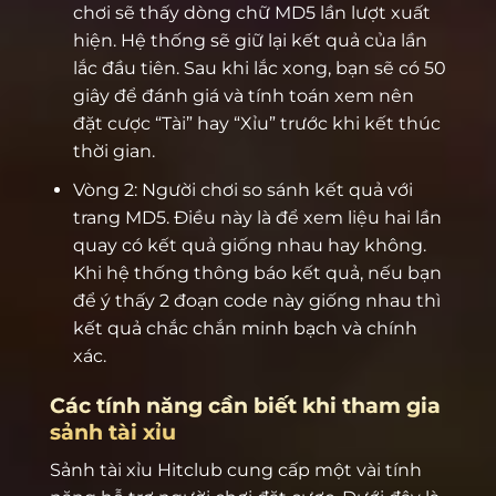
chơi sẽ thấy dòng chữ MD5 lần lượt xuất
hiện. Hệ thống sẽ giữ lại kết quả của lần
lắc đầu tiên. Sau khi lắc xong, bạn sẽ có 50
giây để đánh giá và tính toán xem nên
đặt cược “Tài” hay “Xỉu” trước khi kết thúc
thời gian.
Vòng 2: Người chơi so sánh kết quả với
trang MD5. Điều này là để xem liệu hai lần
quay có kết quả giống nhau hay không.
Khi hệ thống thông báo kết quả, nếu bạn
để ý thấy 2 đoạn code này giống nhau thì
kết quả chắc chắn minh bạch và chính
xác.
Các tính năng cần biết khi tham gia
sảnh tài xỉu
Sảnh tài xỉu Hitclub cung cấp một vài tính