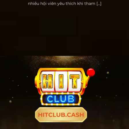
nhiều hội viên yêu thích khi tham [...]