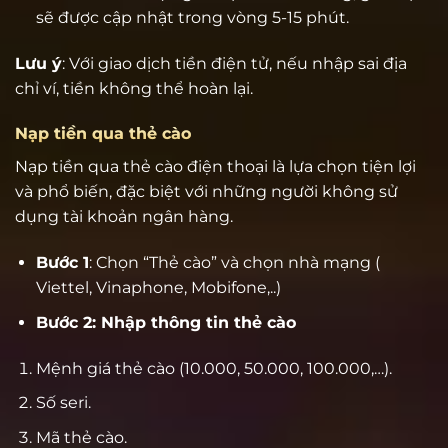
sẽ được cập nhật trong vòng 5-15 phút.
Lưu ý
: Với giao dịch tiền điện tử, nếu nhập sai địa
chỉ ví, tiền không thể hoàn lại.
Nạp tiền qua thẻ cào
Nạp tiền qua thẻ cào điện thoại là lựa chọn tiện lợi
và phổ biến, đặc biệt với những người không sử
dụng tài khoản ngân hàng.
Bước 1
: Chọn “Thẻ cào” và chọn nhà mạng (
Viettel, Vinaphone, Mobifone,..)
Bước 2: Nhập thông tin thẻ cào
Mệnh giá thẻ cào (10.000, 50.000, 100.000,…).
Số seri.
Mã thẻ cào.