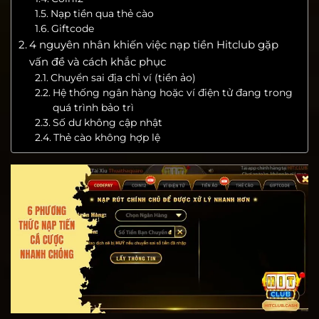
Nạp tiền qua thẻ cào
Giftcode
4 nguyên nhân khiến việc nạp tiền Hitclub gặp
vấn đề và cách khắc phục
Chuyển sai địa chỉ ví (tiền ảo)
Hệ thống ngân hàng hoặc ví điện tử đang trong
quá trình bảo trì
Số dư không cập nhật
Thẻ cào không hợp lệ