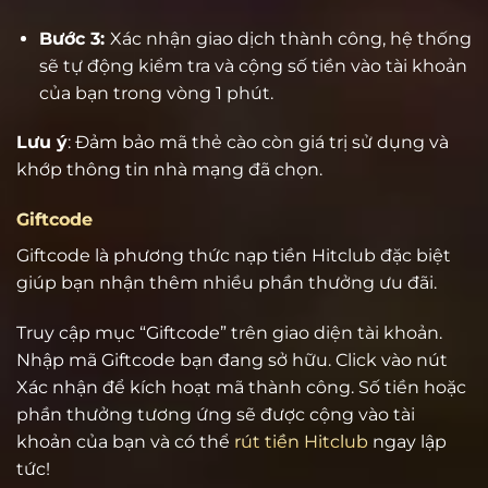
Bước 3:
Xác nhận giao dịch thành công, hệ thống
sẽ tự động kiểm tra và cộng số tiền vào tài khoản
của bạn trong vòng 1 phút.
Lưu ý
: Đảm bảo mã thẻ cào còn giá trị sử dụng và
khớp thông tin nhà mạng đã chọn.
Giftcode
Giftcode là phương thức nạp tiền Hitclub đặc biệt
giúp bạn nhận thêm nhiều phần thưởng ưu đãi.
Truy cập mục “Giftcode” trên giao diện tài khoản.
Nhập mã Giftcode bạn đang sở hữu.
Click vào nút
Xác nhận để kích hoạt mã thành công.
Số tiền hoặc
phần thưởng tương ứng sẽ được cộng vào tài
khoản của bạn và có thể
rút tiền Hitclub
ngay lập
tức!