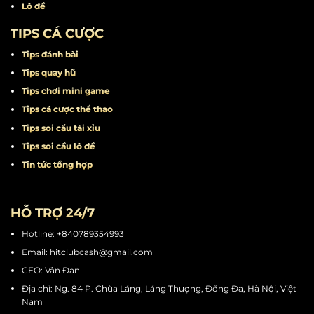
Lô đề
TIPS CÁ CƯỢC
Tips đánh bài
Tips quay hũ
Tips chơi mini game
Tips cá cược thể thao
Tips soi cầu tài xỉu
Tips soi cầu lô đề
Tin tức tổng hợp
HỖ TRỢ 24/7
Hotline: +840789354993
Email:
hitclubcash@gmail.com
CEO: Vân Đan
Địa chỉ: Ng. 84 P. Chùa Láng, Láng Thượng, Đống Đa, Hà Nội, Việt
Nam