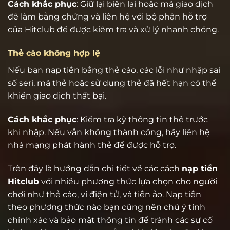
Cách khắc phục
: Giữ lại biên lai hoặc mã giao dịch
để làm bằng chứng và liên hệ với bộ phận hỗ trợ
của Hitclub để được kiểm tra và xử lý nhanh chóng.
Thẻ cào không hợp lệ
Nếu bạn nạp tiền bằng thẻ cào, các lỗi như nhập sai
số seri, mã thẻ hoặc sử dụng thẻ đã hết hạn có thể
khiến giao dịch thất bại.
Cách khắc phục
: Kiểm tra kỹ thông tin thẻ trước
khi nhập. Nếu vẫn không thành công, hãy liên hệ
nhà mạng phát hành thẻ để được hỗ trợ.
Trên đây là hướng dẫn chi tiết về các cách
nạp tiền
Hitclub
với nhiều phương thức lựa chọn cho người
chơi như thẻ cào, ví điện tử, và tiền ảo. Nạp tiền
theo phương thức nào bạn cũng nên chú ý tính
chính xác và bảo mật thông tin để tránh các sự cố