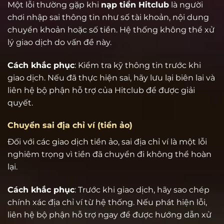
Một lỗi thường gặp khi
nạp tiền Hitclub
là người
chơi nhập sai thông tin như số tài khoản, nội dung
chuyển khoản hoặc số tiền.
Hệ thống không thể xử
lý giao dịch do vấn đề này.
Cách khắc phục
: Kiểm tra kỹ thông tin trước khi
giao dịch. Nếu đã thực hiện sai, hãy lưu lại biên lai và
liên hệ bộ phận hỗ trợ của Hitclub để được giải
quyết.
Chuyển sai địa chỉ ví (tiền ảo)
Đối với các giao dịch tiền ảo, sai địa chỉ ví là một lỗi
nghiêm trọng vì tiền đã chuyển đi không thể hoàn
lại.
Cách khắc phục
: Trước khi giao dịch, hãy sao chép
chính xác địa chỉ ví từ hệ thống. Nếu phát hiện lỗi,
liên hệ bộ phận hỗ trợ ngay để được hướng dẫn xử