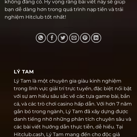
không đáng có. Hy vọng rằng bài viết này sẽ giúp
bạn dễ dàng hơn trong quá trình nạp tiền và trải
nghiệm Hitclub tốt nhất!
LÝ TAM
Lý Tam là một chuyên gia giàu kinh nghiệm
trong lĩnh vực giải trí trực tuyến, đặc biệt nổi bật
với sự am hiểu sâu sắc về các tựa game bài, bắn
cá, và các trò chơi casino hấp dẫn. Với hơn 7 năm
gắn bó trong ngành, Lý Tam đã xây dựng được
danh tiếng nhờ những phân tích chuyên sâu và
các bài viết hướng dẫn thực tiễn, dễ hiểu. Tại
Hitclub.cash, Lý Tam mang đến cho độc giả