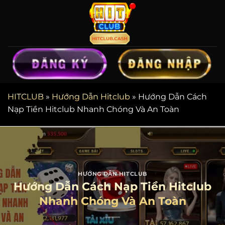
Chuyển
đến
nội
dung
HITCLUB
»
Hướng Dẫn Hitclub
»
Hướng Dẫn Cách
Nạp Tiền Hitclub Nhanh Chóng Và An Toàn
HƯỚNG DẪN HITCLUB
Hướng Dẫn Cách Nạp Tiền Hitclub
Nhanh Chóng Và An Toàn