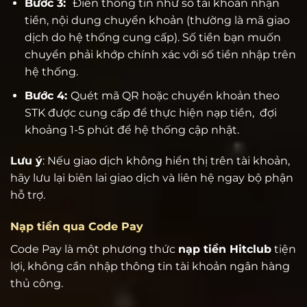
Bước 3:
Điền thông tin như số tài khoản nhận
tiền, nội dung chuyển khoản (thường là mã giao
dịch do hệ thống cung cấp). Số tiền bạn muốn
chuyển phải khớp chính xác với số tiền nhập trên
hệ thống.
Bước 4:
Quét mã QR hoặc chuyển khoản theo
STK được cung cấp để thực hiện nạp tiền, đợi
khoảng 1-5 phút để hệ thống cập nhật.
Lưu ý
: Nếu giao dịch không hiển thị trên tài khoản,
hãy lưu lại biên lai giao dịch và liên hệ ngay bộ phận
hỗ trợ.
Nạp tiền qua Code Pay
Code Pay là một phương thức
nạp tiền Hitclub
tiện
lợi, không cần nhập thông tin tài khoản ngân hàng
thủ công.