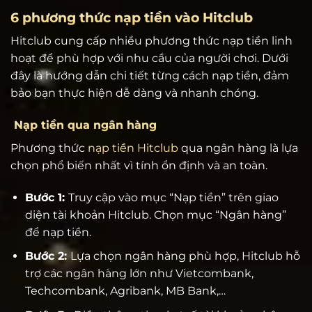
6 phương thức nạp tiền vào Hitclub
Hitclub cung cấp nhiều phương thức nạp tiền linh
hoạt để phù hợp với nhu cầu của người chơi. Dưới
đây là hướng dẫn chi tiết từng cách nạp tiền, đảm
bảo bạn thực hiện dễ dàng và nhanh chóng.
Nạp tiền qua ngân hàng
Phương thức
nạp tiền Hitclub
qua ngân hàng là lựa
chọn phổ biến nhất vì tính ổn định và an toàn.
Bước 1:
Truy cập vào mục “Nạp tiền” trên giao
diện tài khoản Hitclub. Chọn mục “Ngân hàng”
để nạp tiền.
Bước 2:
Lựa chọn ngân hàng phù hợp, Hitclub hỗ
trợ các ngân hàng lớn như Vietcombank,
Techcombank, Agribank, MB Bank,…