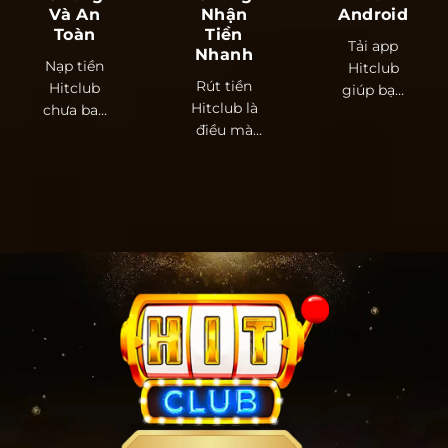
Và An
Nhận
Android
Toàn
Tiền
Tải app
Nhanh
Nạp tiền
Hitclub
Rút tiền
Hitclub
giúp bạn
Hitclub là
chưa bao
có được
điều mà
giờ đơn
trải
bất kỳ
giản và
nghiệm
người
tiện lợi như
mượt mà
dùng nào
lúc này.
và linh
cũng
Bài [...]
hoạt, vượt
muốn sau
[...]
khi [...]