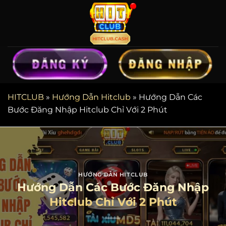
Chuyển
đến
nội
dung
HITCLUB
»
Hướng Dẫn Hitclub
»
Hướng Dẫn Các
Bước Đăng Nhập Hitclub Chỉ Với 2 Phút
HƯỚNG DẪN HITCLUB
Hướng Dẫn Các Bước Đăng Nhập
Hitclub Chỉ Với 2 Phút