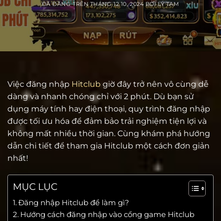
ĐÃ ĐĂNG TRÊN
THÁNG 12 10, 2024
BỞI
LÝ TAM
Việc đăng nhập
Hitclub
giờ đây trở nên vô cùng dễ
dàng và nhanh chóng chỉ với 2 phút. Dù bạn sử
dụng máy tính hay điện thoại, quy trình đăng nhập
được tối ưu hóa để đảm bảo trải nghiệm tiện lợi và
không mất nhiều thời gian. Cùng khám phá hướng
dẫn chi tiết để tham gia Hitclub một cách đơn giản
nhất!
MỤC LỤC
Đăng nhập Hitclub để làm gì?
Hướng cách đăng nhập vào cổng game Hitclub