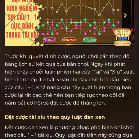
Trước khi quyết định cược, người chơi cần theo dõi
bảng lịch sử kết quả của bàn chơi. Ngay khi phát
hiện thấy chuỗi luân phiên hai cửa “Tài” và “Xỉu” xuất
hiện liên tiếp ít nhất 3 ván thì đây chính là dấu hiệu
của cầu 1 – 1. Khả năng cầu này xuất hiện trong bàn
cược lại rất cao, thế nên bạn tiếp tục theo dõi để
nắm bắt cơ hội và đặt cược để thắng lớn.
Đặt cược tài xỉu theo quy luật đan xen
Đặt cược đan xen là phương pháp phổ biến khi chơi
theo cầu 1 – 1 tài xỉu. Quy luật đặt tiền này cũng dựa