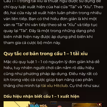
Cầu 1 – 1 trong tài xỉu là thuật ngữ được sử dụng để
chỉ quy luật xuất hiện của hai cửa “Tài” và “Xỉu”. Theo
đó, hai cửa này sẽ xuất hiện luân phiên trong nhiều
ván liên tiếp. Bạn có thể hiểu đơn giản là khi một
ván ra “Tài” thì ván tiếp theo sẽ ra “Xỉu” và tiếp tục
quay lại “Tài”. Đây là một trong những dạng phổ
biến nhất hiện nay được áp dụng phổ biến khi
tham gia cá cược bộ môn này.
Quy tắc cơ bản trong cầu 1 – 1 tài xỉu
Mặc dù quy luật 1 – 1 có nguyên lý đơn giản khá dễ
hiểu, tuy nhiên người chơi cần nắm rõ dấu hiệu
cũng như phương pháp áp dụng. Điều này rất có
ích trong việc cá cược giúp bạn nâng cao phần
thắng cho mình tại
tài xỉu Hitclub
. Cụ thể như sau:
Dấu hiệu nhận biết cầu 1 – 1 xuất hiện