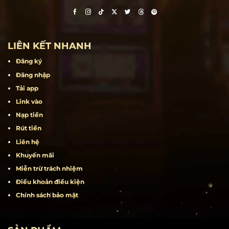
LIÊN KẾT NHANH
Đăng ký
Đăng nhập
Tải app
Link vào
Nạp tiền
Rút tiền
Liên hệ
Khuyến mãi
Miễn trừ trách nhiệm
Điều khoản điều kiện
Chính sách bảo mật