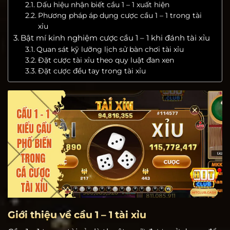
Dấu hiệu nhận biết cầu 1 – 1 xuất hiện
Phương pháp áp dụng cược cầu 1 – 1 trong tài
xỉu
Bật mí kinh nghiệm cược cầu 1 – 1 khi đánh tài xỉu
Quan sát kỹ lưỡng lịch sử bàn chơi tài xỉu
Đặt cược tài xỉu theo quy luật đan xen
Đặt cược đều tay trong tài xỉu
Giới thiệu về cầu 1 – 1 tài xỉu