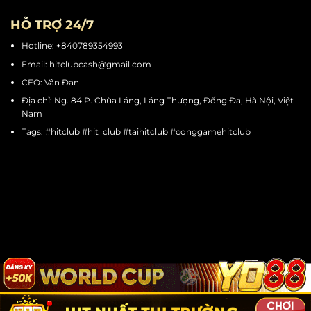
HỖ TRỢ 24/7
Hotline: +840789354993
Email:
hitclubcash@gmail.com
CEO: Vân Đan
Địa chỉ: Ng. 84 P. Chùa Láng, Láng Thượng, Đống Đa, Hà Nội, Việt
Nam
Tags: #hitclub #hit_club #taihitclub #conggamehitclub