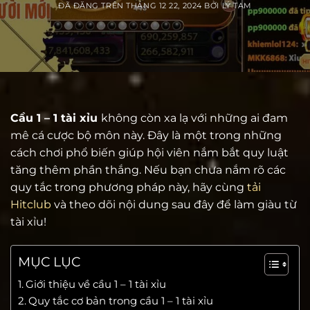
ĐÃ ĐĂNG TRÊN
THÁNG 12 22, 2024
BỞI
LÝ TAM
Cầu 1 – 1 tài xỉu
không còn xa lạ với những ai đam
mê cá cược bộ môn này. Đây là một trong những
cách chơi phổ biến giúp hội viên nắm bắt quy luật
tăng thêm phần thắng. Nếu bạn chưa nắm rõ các
quy tắc trong phương pháp này, hãy cùng
tải
Hitclub
và theo dõi nội dung sau đây để làm giàu từ
tài xỉu!
MỤC LỤC
Giới thiệu về cầu 1 – 1 tài xỉu
Quy tắc cơ bản trong cầu 1 – 1 tài xỉu