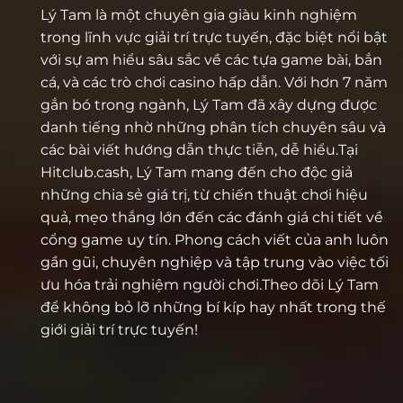
Lý Tam là một chuyên gia giàu kinh nghiệm
trong lĩnh vực giải trí trực tuyến, đặc biệt nổi bật
với sự am hiểu sâu sắc về các tựa game bài, bắn
cá, và các trò chơi casino hấp dẫn. Với hơn 7 năm
gắn bó trong ngành, Lý Tam đã xây dựng được
danh tiếng nhờ những phân tích chuyên sâu và
các bài viết hướng dẫn thực tiễn, dễ hiểu.Tại
Hitclub.cash, Lý Tam mang đến cho độc giả
những chia sẻ giá trị, từ chiến thuật chơi hiệu
quả, mẹo thắng lớn đến các đánh giá chi tiết về
cổng game uy tín. Phong cách viết của anh luôn
gần gũi, chuyên nghiệp và tập trung vào việc tối
ưu hóa trải nghiệm người chơi.Theo dõi Lý Tam
để không bỏ lỡ những bí kíp hay nhất trong thế
giới giải trí trực tuyến!