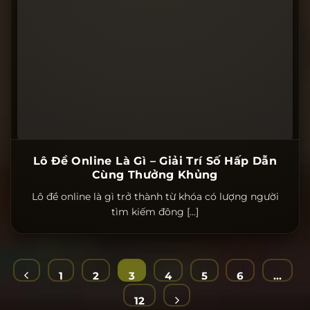
Lô Đề Online Là Gì – Giải Trí Số Hấp Dẫn
Cùng Thưởng Khủng
Lô đề online là gì trở thành từ khóa có lượng người
tìm kiếm đông [...]
1
2
3
4
5
6
…
12