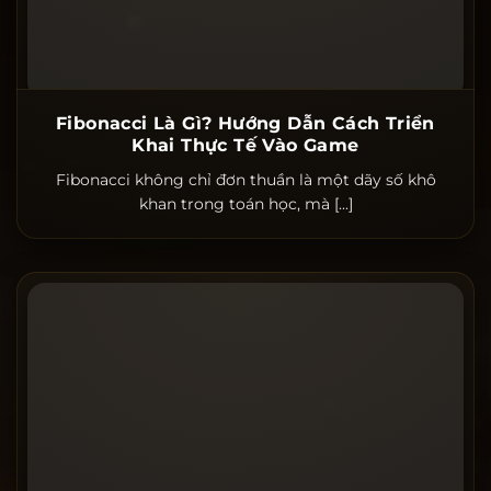
Fibonacci Là Gì? Hướng Dẫn Cách Triển
Khai Thực Tế Vào Game
Fibonacci không chỉ đơn thuần là một dãy số khô
khan trong toán học, mà [...]