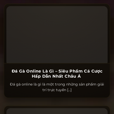
Đá Gà Online Là Gì – Siêu Phẩm Cá Cược
Hấp Dẫn Nhất Châu Á
Đá gà online là gì là một trong những sản phẩm giải
trí trực tuyến [...]