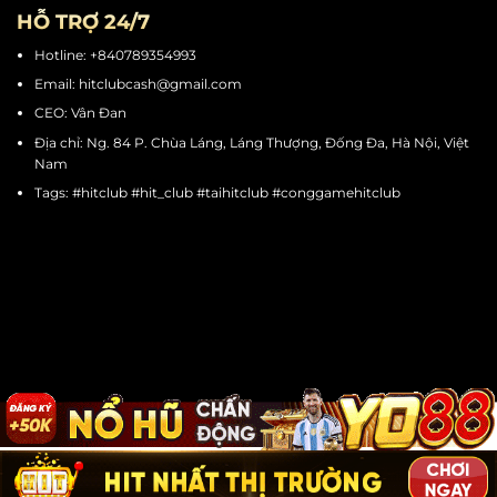
HỖ TRỢ 24/7
Hotline: +840789354993
Email:
hitclubcash@gmail.com
CEO: Vân Đan
Địa chỉ: Ng. 84 P. Chùa Láng, Láng Thượng, Đống Đa, Hà Nội, Việt
Nam
Tags: #hitclub #hit_club #taihitclub #conggamehitclub
BẢN QUYỀN THUỘC VỀ HITCLUB.CASH 2026 ©