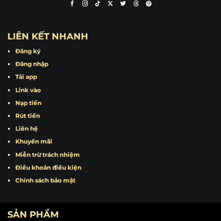
LIÊN KẾT NHANH
Đăng ký
Đăng nhập
Tải app
Link vào
Nạp tiền
Rút tiền
Liên hệ
Khuyến mãi
Miễn trừ trách nhiệm
Điều khoản điều kiện
Chính sách bảo mật
SẢN PHẨM