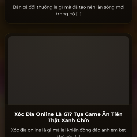
Bắn cá đổi thưởng là gì mà đã tạo nên làn sóng mới
trong bộ [...]
Xóc Đĩa Online Là Gì? Tựa Game Ăn Tiền
Thật Xanh Chín
Xóc đĩa online là gì mà lại khiến đông đảo anh em bet
thủ yêu [...]