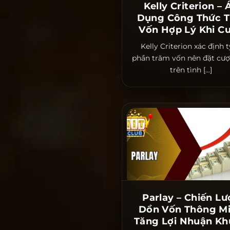
Kelly Criterion – 
Dụng Công Thức T
Vốn Hợp Lý Khi C
Kelly Criterion xác định t
phần trăm vốn nên đặt cư
trên tình [...]
Parlay – Chiến Lư
Dồn Vốn Thông M
Tăng Lợi Nhuận K