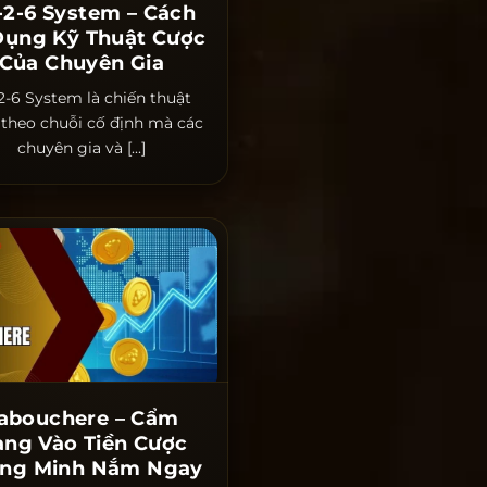
-2-6 System – Cách
Dụng Kỹ Thuật Cược
Của Chuyên Gia
-2-6 System là chiến thuật
 theo chuỗi cố định mà các
chuyên gia và [...]
abouchere – Cẩm
ng Vào Tiền Cược
ng Minh Nắm Ngay