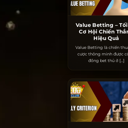
Value Betting – Tố
Cơ Hội Chiến Thắ
Hiệu Quả
Value Betting là chiến thu
cược thông minh được 
đồng bet thủ ở [...]