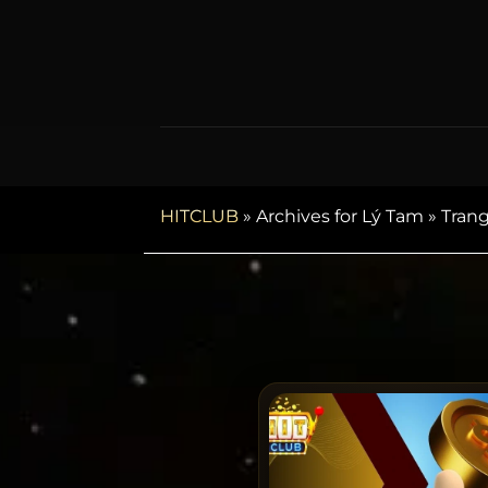
Chuyển
đến
nội
dung
HITCLUB
»
Archives for Lý Tam
»
Trang