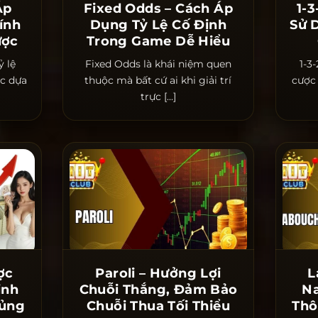
Áp
Fixed Odds – Cách Áp
1-3
ính
Dụng Tỷ Lệ Cố Định
Sử 
ược
Trong Game Dễ Hiểu
ỷ lệ
Fixed Odds là khái niệm quen
1-3
ợc dựa
thuộc mà bất cứ ai khi giải trí
cược
trực [...]
ợc
Paroli – Hưởng Lợi
L
inh
Chuỗi Thắng, Đảm Bảo
Na
hủng
Chuỗi Thua Tối Thiểu
Thô