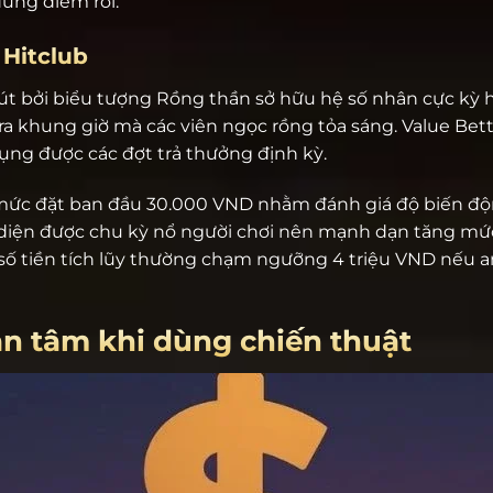
úng điểm rơi.
Hitclub
t bởi biểu tượng Rồng thần sở hữu hệ số nhân cực kỳ 
 ra khung giờ mà các viên ngọc rồng tỏa sáng. Value Bet
dụng được các đợt trả thưởng định kỳ.
ức đặt ban đầu 30.000 VND nhằm đánh giá độ biến độn
 diện được chu kỳ nổ người chơi nên mạnh dạn tăng mức
 số tiền tích lũy thường chạm ngưỡng 4 triệu VND nếu 
an tâm khi dùng chiến thuật