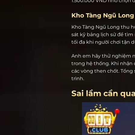
1.500.000 VND nhờ chọn đ
Kho Tàng Ngũ Long 
Kho Tàng Ngũ Long thu hú
sát kỹ bảng lịch sử để tìm
tối đa khi người chơi tận 
Anh em hãy thử nghiệm m
trong hệ thống. Khi nhận
các vòng then chốt. Tổng
trình.
Sai lầm cần qu