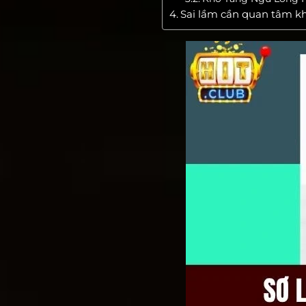
Sai lầm cần quan tâm kh