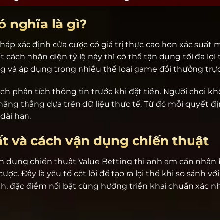
ó nghĩa là gì?
áp xác định cửa cược có giá trị thực cao hơn xác suất 
iết cách nhận diện tỷ lệ này thì có thể tận dụng tối đa lợ
g và áp dụng trong nhiều thể loại game đổi thưởng trực
h phân tích thông tin trước khi đặt tiền. Người chơi 
ăng thắng dựa trên dữ liệu thực tế. Từ đó mỗi quyết đị
dài hạn.
ất và cách vận dụng chiến thuật
 dụng chiến thuật Value Betting thì anh em cần nhận b
ợc. Đây là yếu tố cốt lõi để tạo ra lợi thế khi so sánh với
nh, đặc điểm nổi bật cùng hướng triển khai chuẩn xác nh