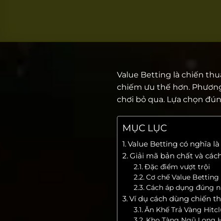
Value Betting là chiến t
chiếm ưu thế hơn. Phương
chơi bỏ qua. Lựa chọn đúng
MỤC LỤC
Value Betting có nghĩa là
Giải mã bản chất và các
Đặc điểm vượt trội
Cơ chế Value Betting
Cách áp dụng đúng n
Ví dụ cách dùng chiến th
Ăn Khế Trả Vàng Hitc
Kho Tàng Ngũ Long H