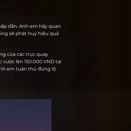
hấp dẫn. Anh em hãy quan
ting sẽ phát huy hiệu quả
g của các trục quay
 cược lên 150.000 VND tại
anh em tuân thủ đúng lộ