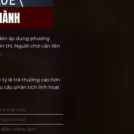
. Nên áp dụng phương
n thị. Người chơi cần liên
.
y tỷ lệ trả thưởng cao hơn
êu cầu phân tích linh hoạt
g trong cược
 giá trị thực
 điểm chênh lệch