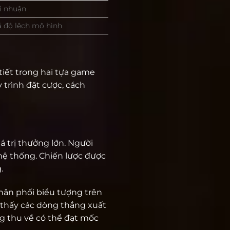
ợi nhuận
 độ lệch mô hình
tiết trong hai tựa game
 trình đặt cược, cách
 trị thưởng lớn. Người
hệ thống. Chiến lược được
.
hân phối biểu tượng trên
 thấy các dòng thắng xuất
ng thu về có thể đạt mốc