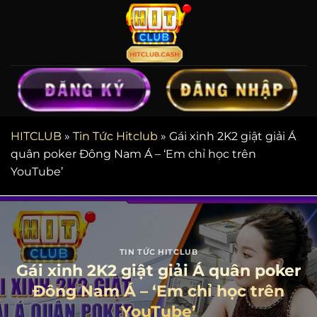
Chuyển
đến
nội
dung
HITCLUB
»
Tin Tức Hitclub
»
Gái xinh 2K2 giật giải Á
quân poker Đông Nam Á – ‘Em chỉ học trên
YouTube’
TIN TỨC HITCLUB
Gái xinh 2K2 giật giải Á quân poker
Đông Nam Á – ‘Em chỉ học trên
YouTube’