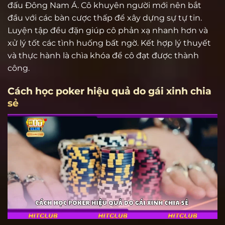
đấu Đông Nam Á. Cô khuyên người mới nên bắt
đầu với các bàn cược thấp để xây dựng sự tự tin.
Luyện tập đều đặn giúp cô phản xạ nhanh hơn và
xử lý tốt các tình huống bất ngờ. Kết hợp lý thuyết
và thực hành là chìa khóa để cô đạt được thành
công.
Cách học poker hiệu quả do gái xinh chia
sẻ