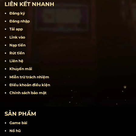
LIÊN KẾT NHANH
Đăng ký
Đăng nhập
Tải app
Link vào
Nạp tiền
Rút tiền
Liên hệ
Khuyến mãi
Miễn trừ trách nhiệm
Điều khoản điều kiện
Chính sách bảo mật
SẢN PHẨM
Game bài
Nổ hũ