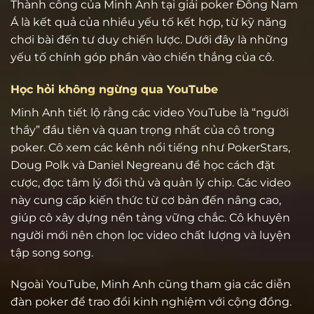
Thành công của Minh Anh tại giải poker Đông Nam
Á là kết quả của nhiều yếu tố kết hợp, từ kỹ năng
chơi bài đến tư duy chiến lược. Dưới đây là những
yếu tố chính góp phần vào chiến thắng của cô.
Học hỏi không ngừng qua YouTube
Minh Anh tiết lộ rằng các video YouTube là “người
thầy” đầu tiên và quan trọng nhất của cô trong
poker. Cô xem các kênh nổi tiếng như PokerStars,
Doug Polk và Daniel Negreanu để học cách đặt
cược, đọc tâm lý đối thủ và quản lý chip. Các video
này cung cấp kiến thức từ cơ bản đến nâng cao,
giúp cô xây dựng nền tảng vững chắc. Cô khuyên
người mới nên chọn lọc video chất lượng và luyện
tập song song.
Ngoài YouTube, Minh Anh cũng tham gia các diễn
đàn poker để trao đổi kinh nghiệm với cộng đồng.