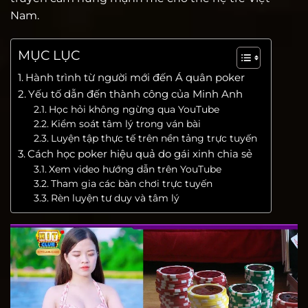
Nam.
MỤC LỤC
Hành trình từ người mới đến Á quân poker
Yếu tố dẫn đến thành công của Minh Anh
Học hỏi không ngừng qua YouTube
Kiểm soát tâm lý trong ván bài
Luyện tập thực tế trên nền tảng trực tuyến
Cách học poker hiệu quả do gái xinh chia sẻ
Xem video hướng dẫn trên YouTube
Tham gia các bàn chơi trực tuyến
Rèn luyện tư duy và tâm lý