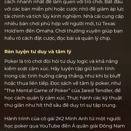
cách nhanh nhất để làm quen với trò chơi. Bắt đầu
với các bàn miễn phí hoặc cược nhỏ để giảm áp lực
tài chính và tích lũy kinh nghiệm. Nhà cái cung cấp
nhiều bàn chơi phù hợp với người mới, từ Texas
Hold’em đến Omaha. Chơi thường xuyên giúp bạn
hiểu rõ cách đặt cược, đọc bài và quản lý chip.
Rèn luyện tư duy và tâm lý
Poker là trò chơi đòi hỏi tư duy logic và khả năng
kiểm soát cảm xúc. Hãy luyện tập giữ bình tĩnh
trong các tình huống căng thẳng, như khi bị bluff
hoặc thua liên tiếp. Đọc sách về tâm lý poker, như
“The Mental Game of Poker” của Jared Tendler, để
học cách quản lý cảm xúc. Thực hành các kỹ thuật
thư giãn như hít thở sâu để duy trì sự tập trung.
Hành trình của cô gái 2K2 Minh Anh từ một người
học poker qua YouTube đến Á quân giải Đông Nam