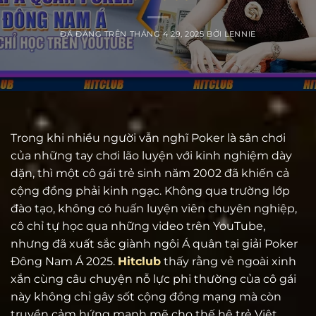
ĐÃ ĐĂNG TRÊN
THÁNG 4 29, 2025
BỞI
LENNIE
Trong khi nhiều người vẫn nghĩ Poker là sân chơi
của những tay chơi lão luyện với kinh nghiệm dày
dặn, thì một cô gái trẻ sinh năm 2002 đã khiến cả
cộng đồng phải kinh ngạc. Không qua trường lớp
đào tạo, không có huấn luyện viên chuyên nghiệp,
cô chỉ tự học qua những video trên YouTube,
nhưng đã xuất sắc giành ngôi Á quân tại giải Poker
Đông Nam Á 2025.
Hitclub
thấy rằng vẻ ngoài xinh
xắn cùng câu chuyện nỗ lực phi thường của cô gái
này không chỉ gây sốt cộng đồng mạng mà còn
truyền cảm hứng mạnh mẽ cho thế hệ trẻ Việt