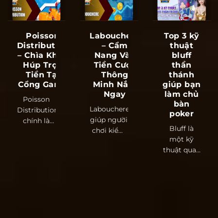
Poisson
Labouchere
Top 3 kỹ
Distribution
– Cẩm
thuật
– Chìa Khoá
Nang Vào
bluff
Húp Trọn
Tiền Cược
thần
Tiền Tại
Thông
thánh
Cổng Game
Minh Nắm
giúp bạn
Ngay
làm chủ
Poisson
bàn
Labouchere
Distribution
poker
giúp người
chính là
Bluff là
chơi kiểm
công thức
một kỹ
soát vốn
vàng đang
thuật quan
cược theo
bị nhiều
trọng giúp
chuỗi số
cược thủ
người chơi
đã định, từ
bỏ lỡ trong
poker
đó [...]
[...]
chiếm ưu
thế trong
[...]