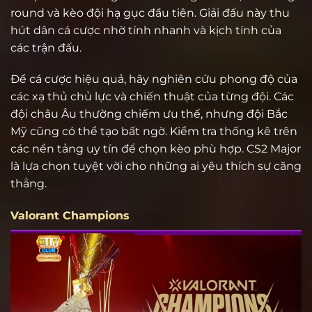
round và kèo đội hạ gục đầu tiên. Giải đấu này thu
hút dân cá cược nhờ tính nhanh và kịch tính của
các trận đấu.
Để cá cược hiệu quả, hãy nghiên cứu phong độ của
các xạ thủ chủ lực và chiến thuật của từng đội. Các
đội châu Âu thường chiếm ưu thế, nhưng đội Bắc
Mỹ cũng có thể tạo bất ngờ. Kiểm tra thống kê trên
các nền tảng uy tín để chọn kèo phù hợp. CS2 Major
là lựa chọn tuyệt vời cho những ai yêu thích sự căng
thẳng.
Valorant Champions