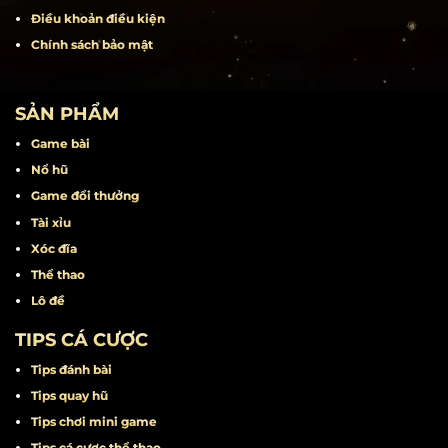
Điều khoản điều kiện
Chính sách bảo mật
SẢN PHẨM
Game bài
Nổ hũ
Game đổi thưởng
Tài xỉu
Xóc đĩa
Thể thao
Lô đề
TIPS CÁ CƯỢC
Tips đánh bài
Tips quay hũ
Tips chơi mini game
Tips cá cược thể thao