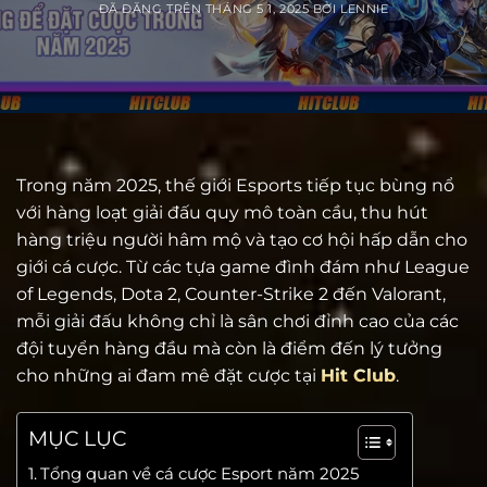
ĐÃ ĐĂNG TRÊN
THÁNG 5 1, 2025
BỞI
LENNIE
Trong năm 2025, thế giới Esports tiếp tục bùng nổ
với hàng loạt giải đấu quy mô toàn cầu, thu hút
hàng triệu người hâm mộ và tạo cơ hội hấp dẫn cho
giới cá cược. Từ các tựa game đình đám như League
of Legends, Dota 2, Counter-Strike 2 đến Valorant,
mỗi giải đấu không chỉ là sân chơi đỉnh cao của các
đội tuyển hàng đầu mà còn là điểm đến lý tưởng
cho những ai đam mê đặt cược tại
Hit Club
.
MỤC LỤC
Tổng quan về cá cược Esport năm 2025