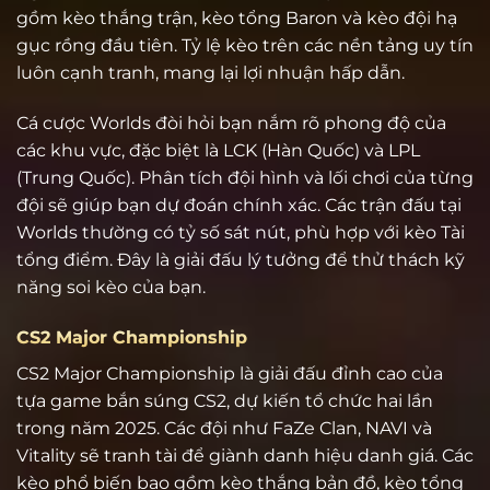
gồm kèo thắng trận, kèo tổng Baron và kèo đội hạ
gục rồng đầu tiên. Tỷ lệ kèo trên các nền tảng uy tín
luôn cạnh tranh, mang lại lợi nhuận hấp dẫn.
Cá cược Worlds đòi hỏi bạn nắm rõ phong độ của
các khu vực, đặc biệt là LCK (Hàn Quốc) và LPL
(Trung Quốc). Phân tích đội hình và lối chơi của từng
đội sẽ giúp bạn dự đoán chính xác. Các trận đấu tại
Worlds thường có tỷ số sát nút, phù hợp với kèo Tài
tổng điểm. Đây là giải đấu lý tưởng để thử thách kỹ
năng soi kèo của bạn.
CS2 Major Championship
CS2 Major Championship là giải đấu đỉnh cao của
tựa game bắn súng CS2, dự kiến tổ chức hai lần
trong năm 2025. Các đội như FaZe Clan, NAVI và
Vitality sẽ tranh tài để giành danh hiệu danh giá. Các
kèo phổ biến bao gồm kèo thắng bản đồ, kèo tổng