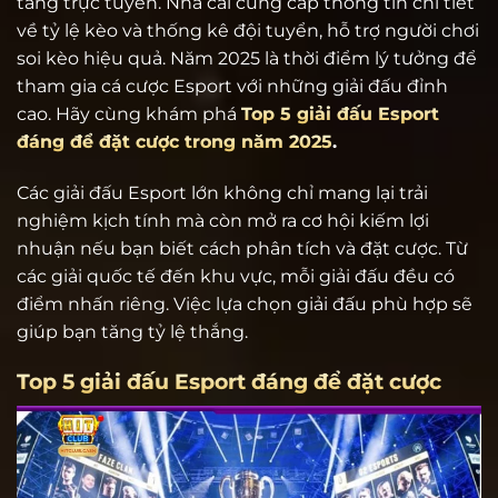
tảng trực tuyến. Nhà cái cung cấp thông tin chi tiết
về tỷ lệ kèo và thống kê đội tuyển, hỗ trợ người chơi
soi kèo hiệu quả. Năm 2025 là thời điểm lý tưởng để
tham gia cá cược Esport với những giải đấu đỉnh
cao. Hãy cùng khám phá
Top 5 giải đấu Esport
đáng để đặt cược trong năm 2025
.
Các giải đấu Esport lớn không chỉ mang lại trải
nghiệm kịch tính mà còn mở ra cơ hội kiếm lợi
nhuận nếu bạn biết cách phân tích và đặt cược. Từ
các giải quốc tế đến khu vực, mỗi giải đấu đều có
điểm nhấn riêng. Việc lựa chọn giải đấu phù hợp sẽ
giúp bạn tăng tỷ lệ thắng.
Top 5 giải đấu Esport đáng để đặt cược