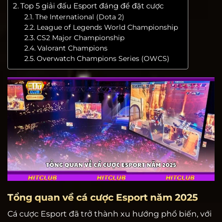
Top 5 giải đấu Esport đáng để đặt cược
The International (Dota 2)
League of Legends World Championship
CS2 Major Championship
Valorant Champions
Overwatch Champions Series (OWCS)
Tổng quan về cá cược Esport năm 2025
Cá cược Esport đã trở thành xu hướng phổ biến, với