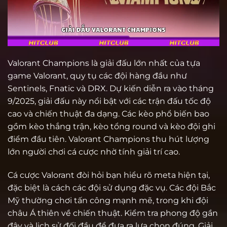
Valorant Champions là giải đấu lớn nhất của tựa
game Valorant, quy tụ các đội hàng đầu như
Sentinels, Fnatic và DRX. Dự kiến diễn ra vào tháng
9/2025, giải đấu này nổi bật với các trận đấu tốc độ
cao và chiến thuật đa dạng. Các kèo phổ biến bao
gồm kèo thắng trận, kèo tổng round và kèo đội ghi
điểm đầu tiên. Valorant Champions thu hút lượng
lớn người chơi cá cược nhờ tính giải trí cao.
Cá cược Valorant đòi hỏi bạn hiểu rõ meta hiện tại,
đặc biệt là cách các đội sử dụng đặc vụ. Các đội Bắc
Mỹ thường chơi tấn công mạnh mẽ, trong khi đội
châu Á thiên về chiến thuật. Kiểm tra phong độ gần
đây và lịch sử đối đầu để đưa ra lựa chọn đúng. Giải