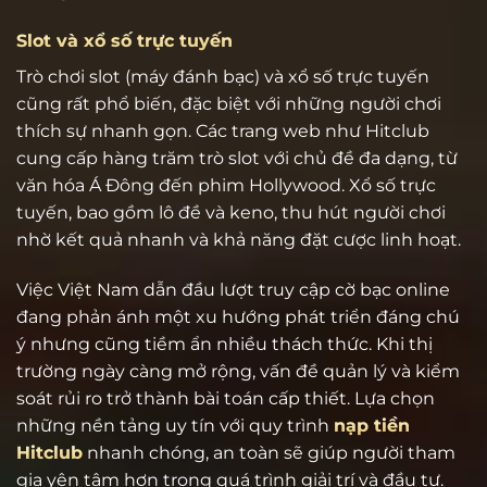
Slot và xổ số trực tuyến
Trò chơi slot (máy đánh bạc) và xổ số trực tuyến
cũng rất phổ biến, đặc biệt với những người chơi
thích sự nhanh gọn. Các trang web như Hitclub
cung cấp hàng trăm trò slot với chủ đề đa dạng, từ
văn hóa Á Đông đến phim Hollywood. Xổ số trực
tuyến, bao gồm lô đề và keno, thu hút người chơi
nhờ kết quả nhanh và khả năng đặt cược linh hoạt.
Việc Việt Nam dẫn đầu lượt truy cập cờ bạc online
đang phản ánh một xu hướng phát triển đáng chú
ý nhưng cũng tiềm ẩn nhiều thách thức. Khi thị
trường ngày càng mở rộng, vấn đề quản lý và kiểm
soát rủi ro trở thành bài toán cấp thiết. Lựa chọn
những nền tảng uy tín với quy trình
nạp tiền
Hitclub
nhanh chóng, an toàn sẽ giúp người tham
gia yên tâm hơn trong quá trình giải trí và đầu tư.