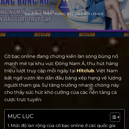
ĐÃ ĐĂNG TRÊN
THÁNG 5 15, 2025
BỞI
LENNIE
Cờ bạc online đang chứng kiến làn sóng bùng nổ
mạnh mẽ tại khu vực Đông Nam Á, thu hút hàng
triệu lượt truy cập mỗi ngày tại
Hitclub
. Việt Nam
bất ngờ vươn lên dẫn đầu bảng xếp hạng về lượng
người tham gia. Sự tăng trưởng nhanh chóng này
cho thấy sức hút khó cưỡng của các nền tảng cá
cược trực tuyến.
MỤC LỤC
Mức độ lan rộng của cờ bạc online ở các quốc gia