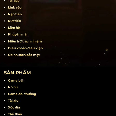
Tải app
Link vào
Nạp tiền
Rút tiền
Liên hệ
Khuyến mãi
Miễn trừ trách nhiệm
Điều khoản điều kiện
Chính sách bảo mật
SẢN PHẨM
Game bài
Nổ hũ
Game đổi thưởng
Tài xỉu
Xóc đĩa
Thể thao