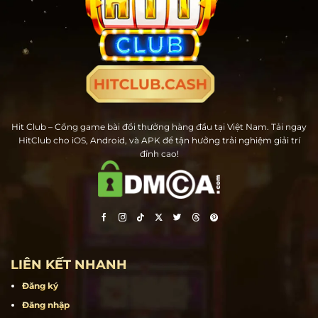
Hit Club – Cổng game bài đổi thưởng hàng đầu tại Việt Nam. Tải ngay
HitClub cho iOS, Android, và APK để tận hưởng trải nghiệm giải trí
đỉnh cao!
LIÊN KẾT NHANH
Đăng ký
Đăng nhập