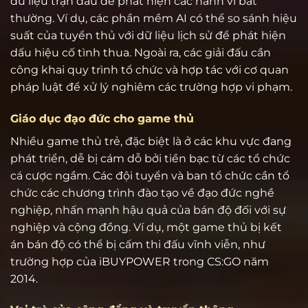
dữ liệu trận đấu để phát hiện các hành vi bất
thường. Ví dụ, các phần mềm AI có thể so sánh hiệu
suất của tuyển thủ với dữ liệu lịch sử để phát hiện
dấu hiệu cố tình thua. Ngoài ra, các giải đấu cần
công khai quy trình tổ chức và hợp tác với cơ quan
pháp luật để xử lý nghiêm các trường hợp vi phạm.
Giáo dục đạo đức cho game thủ
Nhiều game thủ trẻ, đặc biệt là ở các khu vực đang
phát triển, dễ bị cám dỗ bởi tiền bạc từ các tổ chức
cá cược ngầm. Các đội tuyển và ban tổ chức cần tổ
chức các chương trình đào tạo về đạo đức nghề
nghiệp, nhấn mạnh hậu quả của bán độ đối với sự
nghiệp và cộng đồng. Ví dụ, một game thủ bị kết
án bán độ có thể bị cấm thi đấu vĩnh viễn, như
trường hợp của iBUYPOWER trong CS:GO năm
2014.