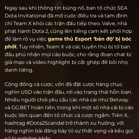
Ngay sau khi thông tin bùng nổ, ban tổ chức SEA
Dota Invitational đã mở cuộc điều tra và tạm đình
chỉ Team X khỏi các trận đấu tiếp theo. Valve, nhà
phát hành Dota 2, cũng lên tiếng cam kết phối hợp
để làm rõ vụ việc
game thủ Esport ‘bán độ’ bị bóc
phốt
. Tuy nhiên, Team X và các tuyển thủ bị tố ban
đầu phủ nhận mọi cáo buộc, cho rằng đoạn chat bị
giả mạo và video highlight bị cắt ghép để bôi nhọ
danh tiếng.
Cộng đồng cá cược, vốn đã đặt cược hàng chục
nghìn USD vào trận đấu, rơi vào trạng thái hỗn loạn.
Nhiều người chơi yêu cầu các nhà cái như Betway
và GG.BET hoàn tiền, trong khi một số nhà cái bị cáo
buộc liên quan đến tổ chức cá cược ngầm. Trên X,
hashtag #Dota2Scandal trở thành xu hướng, với
hàng nghìn bài đăng bày tỏ sự thất vọng và kêu gọi
xử lý nghiêm khắc.