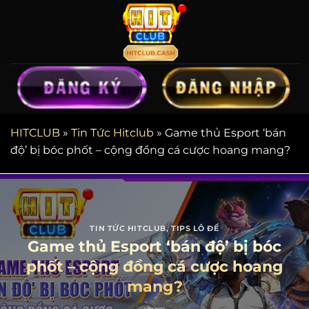
Chuyển
đến
nội
dung
HITCLUB
»
Tin Tức Hitclub
»
Game thủ Esport ‘bán
độ’ bị bóc phốt – cộng đồng cá cược hoang mang?
TIN TỨC HITCLUB
,
TIPS LÔ ĐỀ
Game thủ Esport ‘bán độ’ bị bóc
phốt – cộng đồng cá cược hoang
mang?