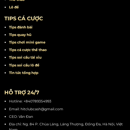
Lô đề
TIPS CÁ CƯỢC
Tips đánh bài
Tips quay hũ
Tips chơi mini game
Tips cá cược thể thao
Tips soi cầu tài xỉu
Tips soi cầu lô đề
Tin tức tổng hợp
HỖ TRỢ 24/7
Hotline: +840789354993
Email:
hitclubcash@gmail.com
CEO: Vân Đan
Địa chỉ: Ng. 84 P. Chùa Láng, Láng Thượng, Đống Đa, Hà Nội, Việt
Nam