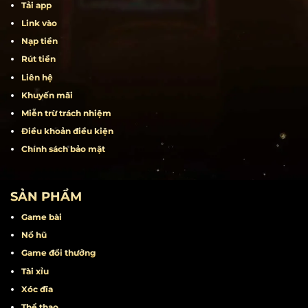
Tải app
Link vào
Nạp tiền
Rút tiền
Liên hệ
Khuyến mãi
Miễn trừ trách nhiệm
Điều khoản điều kiện
Chính sách bảo mật
SẢN PHẨM
Game bài
Nổ hũ
Game đổi thưởng
Tài xỉu
Xóc đĩa
Thể thao