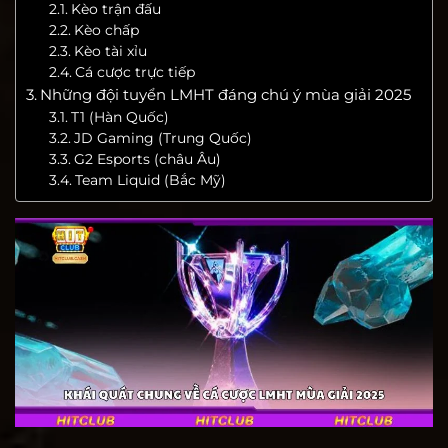
Kèo trận đấu
Kèo chấp
Kèo tài xỉu
Cá cược trực tiếp
Những đội tuyển LMHT đáng chú ý mùa giải 2025
T1 (Hàn Quốc)
JD Gaming (Trung Quốc)
G2 Esports (châu Âu)
Team Liquid (Bắc Mỹ)