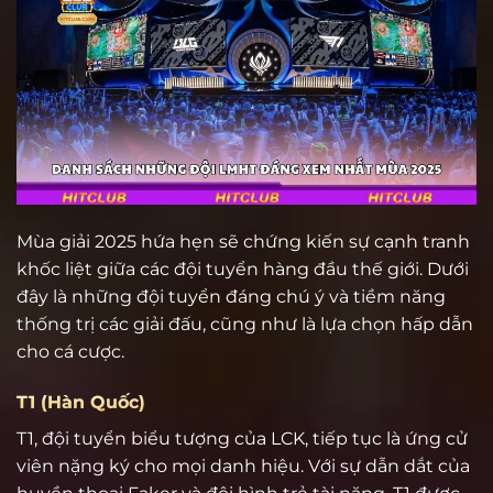
Mùa giải 2025 hứa hẹn sẽ chứng kiến sự cạnh tranh
khốc liệt giữa các đội tuyển hàng đầu thế giới. Dưới
đây là những đội tuyển đáng chú ý và tiềm năng
thống trị các giải đấu, cũng như là lựa chọn hấp dẫn
cho cá cược.
T1 (Hàn Quốc)
T1, đội tuyển biểu tượng của LCK, tiếp tục là ứng cử
viên nặng ký cho mọi danh hiệu. Với sự dẫn dắt của