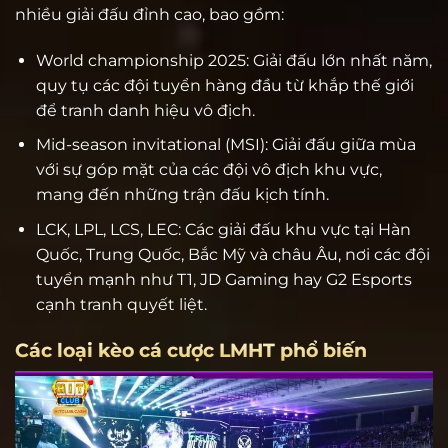
nhiều giải đấu đỉnh cao, bao gồm:
World championship 2025: Giải đấu lớn nhất năm,
quy tụ các đội tuyển hàng đầu từ khắp thế giới
để tranh danh hiệu vô địch.
Mid-season invitational (MSI): Giải đấu giữa mùa
với sự góp mặt của các đội vô địch khu vực,
mang đến những trận đấu kịch tính.
LCK, LPL, LCS, LEC: Các giải đấu khu vực tại Hàn
Quốc, Trung Quốc, Bắc Mỹ và châu Âu, nơi các đội
tuyển mạnh như T1, JD Gaming hay G2 Esports
cạnh tranh quyết liệt.
Các loại kèo cá cược LMHT phổ biến