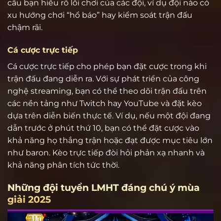
cầu bạn hiểu rõ lối chơi của các đội, ví dụ đội nào có
xu hướng chơi “hổ báo” hay kiểm soát trận đấu
chậm rãi.
Cá cược trực tiếp
Cá cược trực tiếp cho phép bạn đặt cược trong khi
trận đấu đang diễn ra. Với sự phát triển của công
nghệ streaming, bạn có thể theo dõi trận đấu trên
các nền tảng như Twitch hay YouTube và đặt kèo
dựa trên diễn biến thực tế. Ví dụ, nếu một đội đang
dẫn trước ở phút thứ 10, bạn có thể đặt cược vào
khả năng họ thắng trận hoặc đạt được mục tiêu lớn
như baron. Kèo trực tiếp đòi hỏi phản xạ nhanh và
khả năng phân tích tức thời.
Những đội tuyển LMHT đáng chú ý mùa
giải 2025