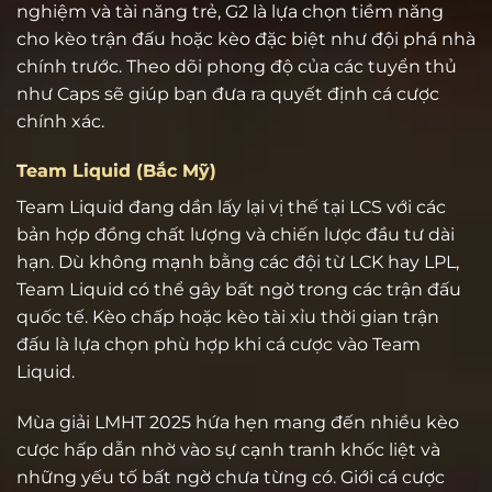
nghiệm và tài năng trẻ, G2 là lựa chọn tiềm năng
cho kèo trận đấu hoặc kèo đặc biệt như đội phá nhà
chính trước. Theo dõi phong độ của các tuyển thủ
như Caps sẽ giúp bạn đưa ra quyết định cá cược
chính xác.
Team Liquid (Bắc Mỹ)
Team Liquid đang dần lấy lại vị thế tại LCS với các
bản hợp đồng chất lượng và chiến lược đầu tư dài
hạn. Dù không mạnh bằng các đội từ LCK hay LPL,
Team Liquid có thể gây bất ngờ trong các trận đấu
quốc tế. Kèo chấp hoặc kèo tài xỉu thời gian trận
đấu là lựa chọn phù hợp khi cá cược vào Team
Liquid.
Mùa giải LMHT 2025 hứa hẹn mang đến nhiều kèo
cược hấp dẫn nhờ vào sự cạnh tranh khốc liệt và
những yếu tố bất ngờ chưa từng có. Giới cá cược