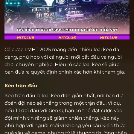
Cá cược LMHT 2025 mang đến nhiều loại kèo đa
dạng, phù hợp với cả người mới bắt đầu và người
chơi chuyên nghiệp. Hiểu rõ các loại kèo sẽ giúp
bạn đưa ra quyết định chính xác hơn khi tham gia.
Kèo trận đấu
Kèo trận đấu là loại kèo đơn giản nhất, nơi bạn dự
đoán đội nào sẽ thắng trong một trận đấu. Ví dụ,
nếu T1 đối đầu với Gen.G, bạn có thể đặt cược vào
đội mình tin rằng sẽ giành chiến thắng. Kèo này
phù hợp với người mới vì không yêu cầu kiến thức
quá sâu về game, nhưng tỷ lệ thưởng thường thấp