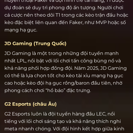
huyền thoại Faker và đội hình trẻ tài năng, T1 được
dự đoán sẽ duy trì phong độ ấn tượng. Người chơi
cá cược nên theo dõi T1 trong các kèo trận đấu hoặc
kèo đặc biệt liên quan đến Faker, như MVP hoặc số
mạng hạ gục.
JD Gaming (Trung Quốc)
JD Gaming là một trong những đội tuyển mạnh
nhất LPL, nổi bật với lối chơi tấn công bùng nổ và
khả năng phối hợp đồng đội. Năm 2025, JD Gaming
có thể là lựa chọn tốt cho kèo tài xỉu mạng hạ gục
cao hoặc kèo đội hạ gục rồng/baron đầu tiên, nhờ
phong cách chơi “hổ báo” đặc trưng.
G2 Esports (châu Âu)
G2 Esports luôn là đội tuyển hàng đầu LEC, nổi
tiếng với lối chơi sáng tạo và khả năng thích nghi
meta nhanh chóng. Với đội hình kết hợp giữa kinh