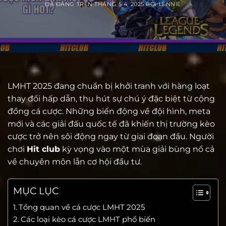
ĐÃ ĐĂNG TRÊN
THÁNG 5 4, 2025
BỞI
LENNIE
LMHT 2025 đang chuẩn bị khởi tranh với hàng loạt
thay đổi hấp dẫn, thu hút sự chú ý đặc biệt từ cộng
đồng cá cược. Những biến động về đội hình, meta
mới và các giải đấu quốc tế đã khiến thị trường kèo
cược trở nên sôi động ngay từ giai đoạn đầu. Người
chơi
Hit club
kỳ vọng vào một mùa giải bùng nổ cả
về chuyên môn lẫn cơ hội đầu tư.
MỤC LỤC
Tổng quan về cá cược LMHT 2025
Các loại kèo cá cược LMHT phổ biến