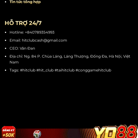
Tin tức tổng hợp
HỖ TRỢ 24/7
Hotline: +840789354993
Email:
hitclubcash@gmail.com
CEO: Vân Đan
Địa chỉ: Ng. 84 P. Chùa Láng, Láng Thượng, Đống Đa, Hà Nội, Việt
Nam
Tags: #hitclub #hit_club #taihitclub #conggamehitclub