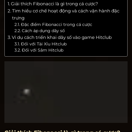
Giải thích Fibonacci là gì trong cá cược?
Tìm hiểu cơ chế hoạt động và cách vận hành đặc
trưng
Đặc điểm Fibonacci trong cá cược
Cách áp dụng dãy số
Ví dụ cách triển khai dãy số vào game Hitclub
Đối với Tài Xỉu Hitclub
Đối với Sâm Hitclub