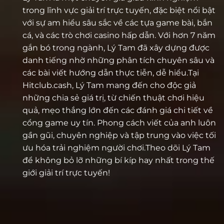
trong lĩnh vực giải trí trực tuyến, đặc biệt nổi bật
với sự am hiểu sâu sắc về các tựa game bài, bắn
cá, và các trò chơi casino hấp dẫn. Với hơn 7 năm
gắn bó trong ngành, Lý Tam đã xây dựng được
danh tiếng nhờ những phân tích chuyên sâu và
các bài viết hướng dẫn thực tiễn, dễ hiểu.Tại
Hitclub.cash, Lý Tam mang đến cho độc giả
những chia sẻ giá trị, từ chiến thuật chơi hiệu
quả, mẹo thắng lớn đến các đánh giá chi tiết về
cổng game uy tín. Phong cách viết của anh luôn
gần gũi, chuyên nghiệp và tập trung vào việc tối
ưu hóa trải nghiệm người chơi.Theo dõi Lý Tam
để không bỏ lỡ những bí kíp hay nhất trong thế
giới giải trí trực tuyến!