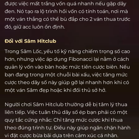
được việc mất trắng vốn quá nhanh nếu gặp dây
đen. Nó tạo ra lộ trình hồi vốn có tính toán, nơi mà
một ván thắng có thể bù đắp cho 2 ván thua trước
đó, giữ acc luôn ổn định.
Đối với Sâm Hitclub
Trong Sâm Lốc, yếu tố kỹ năng chiếm trọng số cao
hơn, nhưng việc áp dụng Fibonacci lại nằm ở cách
quản lý vốn vào bàn hoặc mức tiền cược biên. Nếu
bạn đang trong một chuỗi bài xấu, việc tăng mức
cược theo dãy số này giúp gỡ lại nhanh hơn khi có
một ván Sâm đẹp hoặc khi đối thủ sở hở.
Người chơi Sâm Hitclub thường dễ bị tâm lý thua
liên tiếp. Việc tuân thủ dãy số ép bạn phải có một
quy tắc cứng nhắc: Chỉ tăng mức cược khi thua
theo đúng trình tự. Điều này giúp ngăn chặn hành
vi đặt cược bừa bãi dựa trên cảm xúc cá nhân.