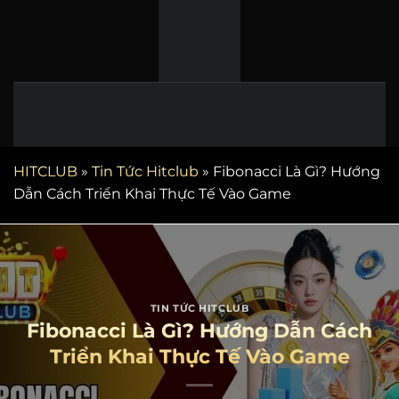
Chuyển
đến
nội
dung
HITCLUB
»
Tin Tức Hitclub
»
Fibonacci Là Gì? Hướng
Dẫn Cách Triển Khai Thực Tế Vào Game
TIN TỨC HITCLUB
Fibonacci Là Gì? Hướng Dẫn Cách
Triển Khai Thực Tế Vào Game