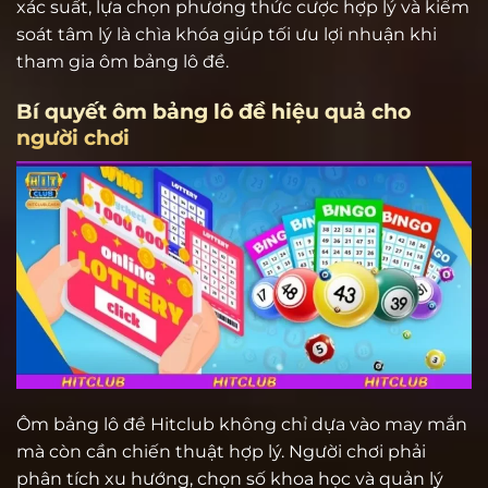
xác suất, lựa chọn phương thức cược hợp lý và kiểm
soát tâm lý là chìa khóa giúp tối ưu lợi nhuận khi
tham gia ôm bảng lô đề.
Bí quyết ôm bảng lô đề hiệu quả cho
người chơi
Ôm bảng lô đề Hitclub không chỉ dựa vào may mắn
mà còn cần chiến thuật hợp lý. Người chơi phải
phân tích xu hướng, chọn số khoa học và quản lý