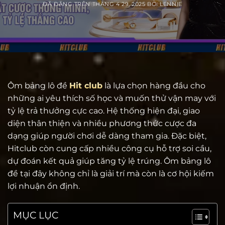
ĐÃ ĐĂNG TRÊN
THÁNG 4 29, 2025
BỞI
LENNIE
Ôm bảng lô đề
Hit club
là lựa chọn hàng đầu cho
những ai yêu thích số học và muốn thử vận may với
tỷ lệ trả thưởng cực cao. Hệ thống hiện đại, giao
diện thân thiện và nhiều phương thức cược đa
dạng giúp người chơi dễ dàng tham gia. Đặc biệt,
Hitclub còn cung cấp nhiều công cụ hỗ trợ soi cầu,
dự đoán kết quả giúp tăng tỷ lệ trúng. Ôm bảng lô
đề tại đây không chỉ là giải trí mà còn là cơ hội kiếm
lợi nhuận ổn định.
MỤC LỤC