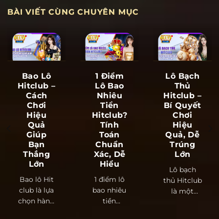
BÀI VIẾT CÙNG CHUYÊN MỤC
Bao Lô
1 Điểm
Lô Bạch
Hitclub –
Lô Bao
Thủ
Cách
Nhiêu
Hitclub –
Chơi
Tiền
Bí Quyết
Hiệu
Hitclub?
Chơi
Quả
Tính
Hiệu
Giúp
Toán
Quả, Dễ
Bạn
Chuẩn
Trúng
Thắng
Xác, Dễ
Lớn
Lớn
Hiểu
Lô bạch
Bao lô Hit
1 điểm lô
thủ Hitclub
club là lựa
bao nhiêu
là một
chọn hàng
tiền
hình thức
đầu của
Hitclub?
chơi lô đề