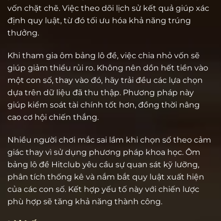
vốn chặt chẽ. Việc theo dõi lịch sử kết quả giúp xác
định quy luật, từ đó tối ưu hóa khả năng trúng
thưởng.
Khi tham gia ôm bảng lô đề, việc chia nhỏ vốn sẽ
giúp giảm thiểu rủi ro. Không nên dồn hết tiền vào
một con số, thay vào đó, hãy trải đều các lựa chọn
dựa trên dữ liệu đã thu thập. Phương pháp này
giúp kiểm soát tài chính tốt hơn, đồng thời nâng
cao cơ hội chiến thắng.
Nhiều người chơi mắc sai lầm khi chọn số theo cảm
giác thay vì sử dụng phương pháp khoa học. Ôm
bảng lô đề Hitclub yêu cầu sự quan sát kỹ lưỡng,
phân tích thống kê và nắm bắt quy luật xuất hiện
của các con số. Kết hợp yếu tố này với chiến lược
phù hợp sẽ tăng khả năng thành công.