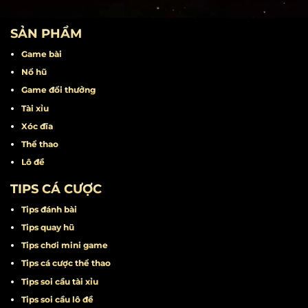
SẢN PHẨM
Game bài
Nổ hũ
Game đổi thưởng
Tài xỉu
Xóc đĩa
Thể thao
Lô đề
TIPS CÁ CƯỢC
Tips đánh bài
Tips quay hũ
Tips chơi mini game
Tips cá cược thể thao
Tips soi cầu tài xỉu
Tips soi cầu lô đề