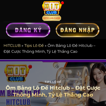
Chuyển
đến
nội
dung
HITCLUB
»
Tips Lô Đề
»
Ôm Bảng Lô Đề Hitclub –
Đặt Cược Thông Minh, Tỷ Lệ Thắng Cao
TIPS LÔ ĐỀ
Ôm Bảng Lô Đề Hitclub – Đặt Cược
Thông Minh, Tỷ Lệ Thắng Cao