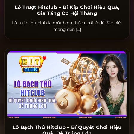
Lô Trượt Hitclub – Bí Kíp Chơi Hiệu Quả,
Gia Tăng Cơ Hội Thắng
Lô trượt Hit club là một hình thức chơi lô đề đặc biệt
mang đến [...]
Lô Bạch Thủ Hitclub – Bí Quyết Chơi Hiệu
Quả, Dễ Trúng Lớn