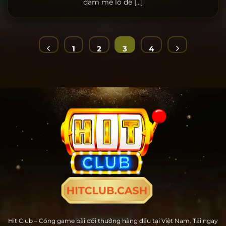
đam mê lô đề [...]
1
2
3
4
Hit Club – Cổng game bài đổi thưởng hàng đầu tại Việt Nam. Tải ngay