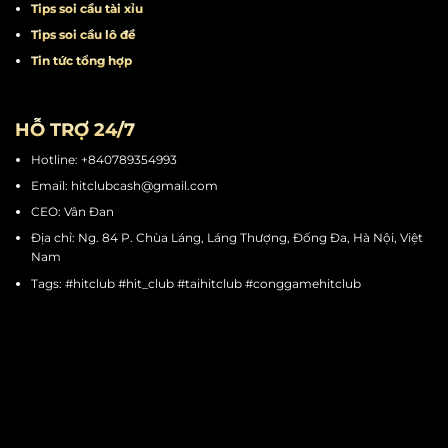
Tips soi cầu tài xỉu
Tips soi cầu lô đề
Tin tức tổng hợp
HỖ TRỢ 24/7
Hotline: +840789354993
Email:
hitclubcash@gmail.com
CEO: Vân Đan
Địa chỉ: Ng. 84 P. Chùa Láng, Láng Thượng, Đống Đa, Hà Nội, Việt
Nam
Tags: #hitclub #hit_club #taihitclub #conggamehitclub