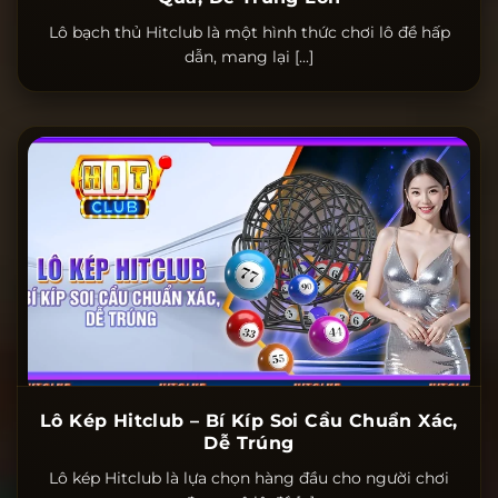
Lô bạch thủ Hitclub là một hình thức chơi lô đề hấp
dẫn, mang lại [...]
Lô Kép Hitclub – Bí Kíp Soi Cầu Chuẩn Xác,
Dễ Trúng
Lô kép Hitclub là lựa chọn hàng đầu cho người chơi