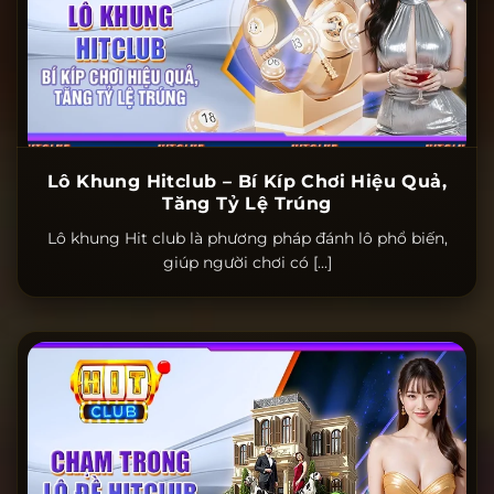
Lô Khung Hitclub – Bí Kíp Chơi Hiệu Quả,
Tăng Tỷ Lệ Trúng
Lô khung Hit club là phương pháp đánh lô phổ biến,
giúp người chơi có [...]