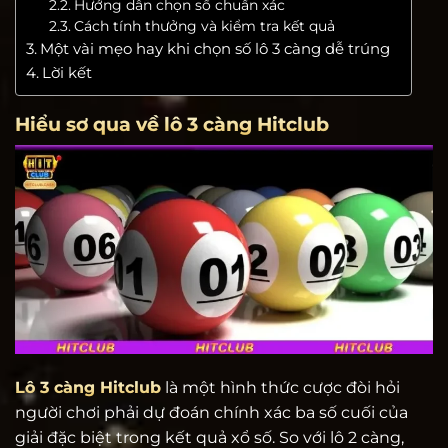
Hướng dẫn chọn số chuẩn xác
Cách tính thưởng và kiểm tra kết quả
Một vài mẹo hay khi chọn số lô 3 càng dễ trúng
Lời kết
Hiểu sơ qua về lô 3 càng Hitclub
Lô 3 càng Hitclub
là một hình thức cược đòi hỏi
người chơi phải dự đoán chính xác ba số cuối của
giải đặc biệt trong kết quả xổ số. So với lô 2 càng,