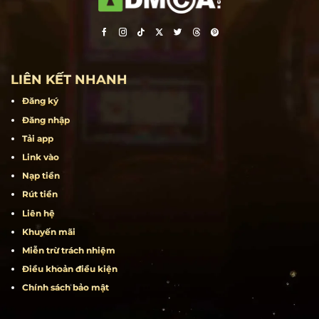
LIÊN KẾT NHANH
Đăng ký
Đăng nhập
Tải app
Link vào
Nạp tiền
Rút tiền
Liên hệ
Khuyến mãi
Miễn trừ trách nhiệm
Điều khoản điều kiện
Chính sách bảo mật