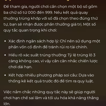
Để tham gia, người chơi cần chọn một bộ số gồm
ba chữ số từ 000 đến 999. Nếu kết quả quay
thưởng trùng khớp với số đã chọn theo đúng thứ
tự, bạn sẽ nhận được phần thưởng giá trị. Một số
quy tắc quan trọng khi chơi:
Xác định ngân sách hợp lý: Chỉ nên sử dụng một
phần vốn cố định để tránh rủi ro tài chính.
Hiểu rõ xác suất trúng thưởng: Tỷ lệ trúng lô 3
càng không cao, vì vậy cần cân nhắc chiến lược
chơi dài hạn.
Kết hợp nhiều phương pháp soi cầu: Dựa vào
thống kê kết quả trước đó để tìm ra quy luật.
Việc nắm chắc những quy tắc này sẽ giúp người
chơi hạn chế sai lầm và tối ưu hóa khả năng thắng
lớn.