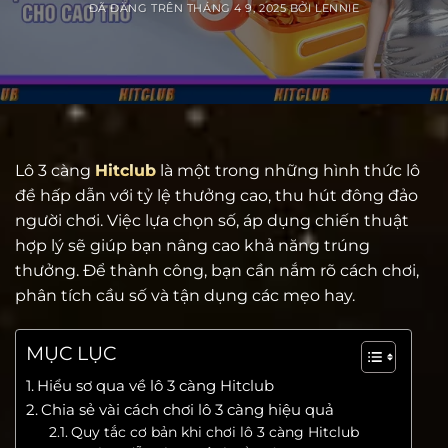
ĐÃ ĐĂNG TRÊN
THÁNG 4 9, 2025
BỞI
LENNIE
Lô 3 càng
Hitclub
là một trong những hình thức lô
đề hấp dẫn với tỷ lệ thưởng cao, thu hút đông đảo
người chơi. Việc lựa chọn số, áp dụng chiến thuật
hợp lý sẽ giúp bạn nâng cao khả năng trúng
thưởng. Để thành công, bạn cần nắm rõ cách chơi,
phân tích cầu số và tận dụng các mẹo hay.
MỤC LỤC
Hiểu sơ qua về lô 3 càng Hitclub
Chia sẻ vài cách chơi lô 3 càng hiệu quả
Quy tắc cơ bản khi chơi lô 3 càng Hitclub