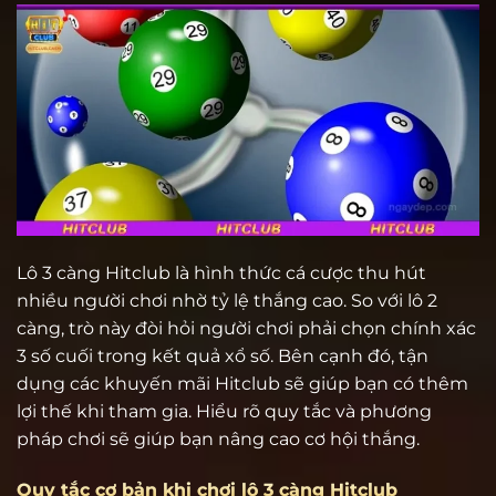
Lô 3 càng Hitclub là hình thức cá cược thu hút
nhiều người chơi nhờ tỷ lệ thắng cao. So với lô 2
càng, trò này đòi hỏi người chơi phải chọn chính xác
3 số cuối trong kết quả xổ số. Bên cạnh đó, tận
dụng các khuyến mãi Hitclub sẽ giúp bạn có thêm
lợi thế khi tham gia. Hiểu rõ quy tắc và phương
pháp chơi sẽ giúp bạn nâng cao cơ hội thắng.
Quy tắc cơ bản khi chơi lô 3 càng Hitclub