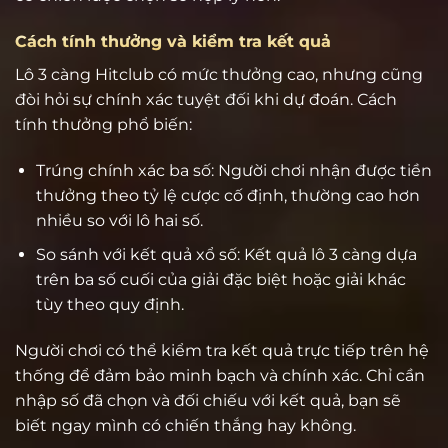
Cách tính thưởng và kiểm tra kết quả
Lô 3 càng Hitclub có mức thưởng cao, nhưng cũng
đòi hỏi sự chính xác tuyệt đối khi dự đoán. Cách
tính thưởng phổ biến:
Trúng chính xác ba số: Người chơi nhận được tiền
thưởng theo tỷ lệ cược cố định, thường cao hơn
nhiều so với lô hai số.
So sánh với kết quả xổ số: Kết quả lô 3 càng dựa
trên ba số cuối của giải đặc biệt hoặc giải khác
tùy theo quy định.
Người chơi có thể kiểm tra kết quả trực tiếp trên hệ
thống để đảm bảo minh bạch và chính xác. Chỉ cần
nhập số đã chọn và đối chiếu với kết quả, bạn sẽ
biết ngay mình có chiến thắng hay không.