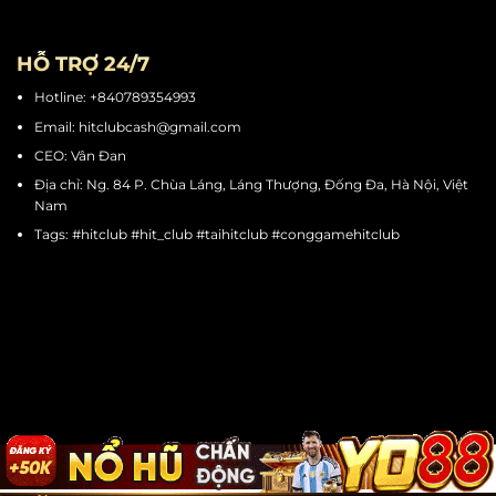
HỖ TRỢ 24/7
Hotline: +840789354993
Email:
hitclubcash@gmail.com
CEO: Vân Đan
Địa chỉ: Ng. 84 P. Chùa Láng, Láng Thượng, Đống Đa, Hà Nội, Việt
Nam
Tags: #hitclub #hit_club #taihitclub #conggamehitclub