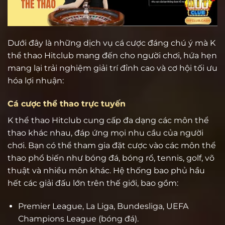
Dưới đây là những dịch vụ cá cược đáng chú ý mà K
thể thao Hitclub mang đến cho người chơi, hứa hẹn
mang lại trải nghiệm giải trí đỉnh cao và cơ hội tối ưu
hóa lợi nhuận:
Cá cược thể thao trực tuyến
K thể thao Hitclub cung cấp đa dạng các môn thể
thao khác nhau, đáp ứng mọi nhu cầu của người
chơi. Bạn có thể tham gia đặt cược vào các môn thể
thao phổ biến như bóng đá, bóng rổ, tennis, golf, võ
thuật và nhiều môn khác. Hệ thống bao phủ hầu
hết các giải đấu lớn trên thế giới, bao gồm:
Premier League, La Liga, Bundesliga, UEFA
Champions League (bóng đá).