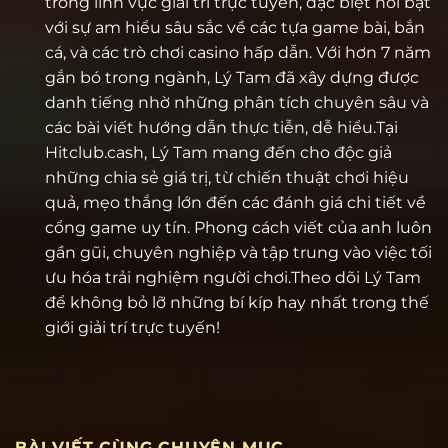
trong lĩnh vực giải trí trực tuyến, đặc biệt nổi bật
với sự am hiểu sâu sắc về các tựa game bài, bắn
cá, và các trò chơi casino hấp dẫn. Với hơn 7 năm
gắn bó trong ngành, Lý Tam đã xây dựng được
danh tiếng nhờ những phân tích chuyên sâu và
các bài viết hướng dẫn thực tiễn, dễ hiểu.Tại
Hitclub.cash, Lý Tam mang đến cho độc giả
những chia sẻ giá trị, từ chiến thuật chơi hiệu
quả, mẹo thắng lớn đến các đánh giá chi tiết về
cổng game uy tín. Phong cách viết của anh luôn
gần gũi, chuyên nghiệp và tập trung vào việc tối
ưu hóa trải nghiệm người chơi.Theo dõi Lý Tam
để không bỏ lỡ những bí kíp hay nhất trong thế
giới giải trí trực tuyến!
BÀI VIẾT CÙNG CHUYÊN MỤC