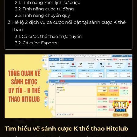
Tính năng xem lịch sử cược
Tính năng cược tự động
Tính năng chuyển quỹ
Hé lộ 2 dịch vụ cá cược nổi bật tại sảnh cược K thể
thao
Cá cược thể thao trực tuyến
Cá cược Esports
Tìm hiểu về sảnh cược K thể thao Hitclub