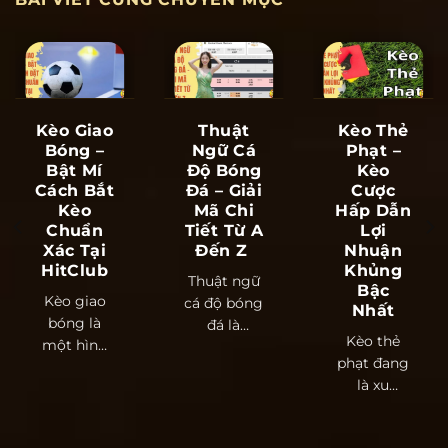
Kèo Giao
Thuật
Kèo Thẻ
Bóng –
Ngữ Cá
Phạt –
Bật Mí
Độ Bóng
Kèo
Cách Bắt
Đá – Giải
Cược
Kèo
Mã Chi
Hấp Dẫn
Chuẩn
Tiết Từ A
Lợi
Xác Tại
Đến Z
Nhuận
HitClub
Khủng
Thuật ngữ
Bậc
Kèo giao
cá độ bóng
Nhất
bóng là
đá là
Kèo thẻ
một hình
những từ,
phạt đang
thức cá
cụm từ
là xu
cược ít
giải mã
hướng cá
được
các định
cược thể
người chơi
[...]