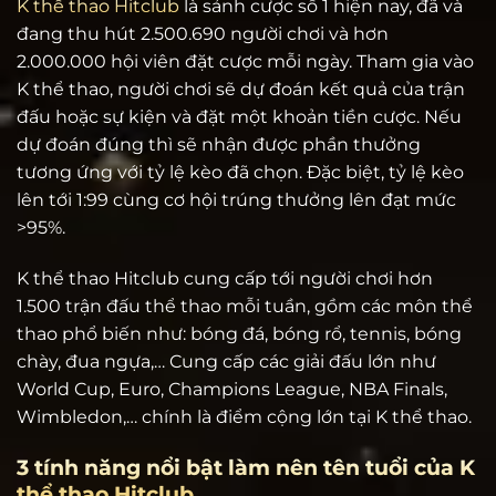
K thể thao Hitclub
là sảnh cược số 1 hiện nay, đã và
đang thu hút 2.500.690 người chơi và hơn
2.000.000 hội viên đặt cược mỗi ngày. Tham gia vào
K thể thao, người chơi sẽ dự đoán kết quả của trận
đấu hoặc sự kiện và đặt một khoản tiền cược. Nếu
dự đoán đúng thì sẽ nhận được phần thưởng
tương ứng với tỷ lệ kèo đã chọn. Đặc biệt, tỷ lệ kèo
lên tới 1:99 cùng cơ hội trúng thưởng lên đạt mức
>95%.
K thể thao Hitclub cung cấp tới người chơi hơn
1.500 trận đấu thể thao mỗi tuần, gồm các môn thể
thao phổ biến như: bóng đá, bóng rổ, tennis, bóng
chày, đua ngựa,… Cung cấp các giải đấu lớn như
World Cup, Euro, Champions League, NBA Finals,
Wimbledon,… chính là điểm cộng lớn tại K thể thao.
3 tính năng nổi bật làm nên tên tuổi của K
thể thao Hitclub