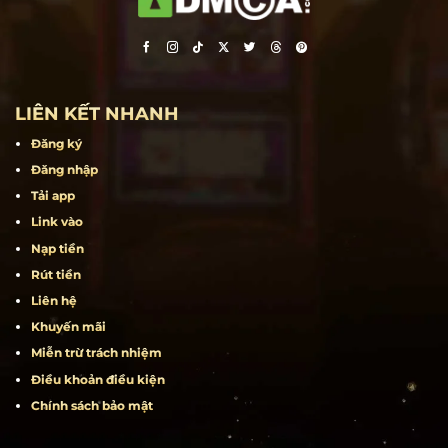
LIÊN KẾT NHANH
Đăng ký
Đăng nhập
Tải app
Link vào
Nạp tiền
Rút tiền
Liên hệ
Khuyến mãi
Miễn trừ trách nhiệm
Điều khoản điều kiện
Chính sách bảo mật