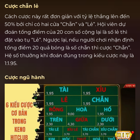
Cược chẵn lẻ
Cách cược này rất đơn giản với tỷ lệ thắng lên đến
50% bởi chỉ có hai cửa “Chẵn” và “Lẻ”. Hội viên dự
đoán tổng điểm của 20 con số cộng lại là số lẻ thì
đặt vào tụ “Lẻ”. Ngược lại, nếu người chơi nhận định
tổng điểm 20 quả bóng là số chẵn thì cược “Chẵn”.
Hệ số thưởng khi đoán đúng trong kiểu cược này là
1:1.95.
Cược ngũ hành