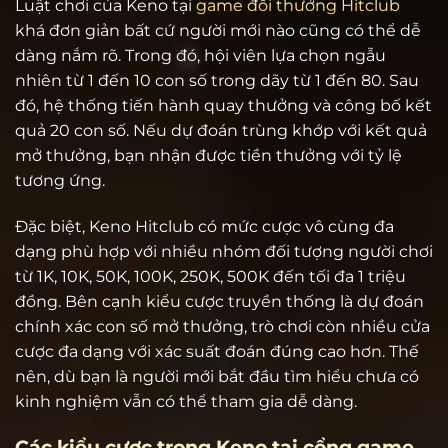
Luật chơi của Keno tại
game đổi thưởng Hitclub
khá đơn giản bất cứ người mới nào cũng có thể dễ
dàng nắm rõ. Trong đó, hội viên lựa chọn ngẫu
nhiên từ 1 đến 10 con số trong dãy từ 1 đến 80. Sau
đó, hệ thống tiến hành quay thưởng và công bố kết
quả 20 con số. Nếu dự đoán trùng khớp với kết quả
mở thưởng, bạn nhận được tiền thưởng với tỷ lệ
tương ứng.
Đặc biệt, Keno Hitclub có mức cược vô cùng đa
dạng phù hợp với nhiều nhóm đối tượng người chơi
từ 1K, 10K, 50K, 100K, 250K, 500K đến tối đa 1 triệu
đồng. Bên cạnh kiểu cược truyền thống là dự đoán
chính xác con số mở thưởng, trò chơi còn nhiều cửa
cược đa dạng với xác suất đoán đúng cao hơn. Thế
nên, dù bạn là người mới bắt đầu tìm hiểu chưa có
kinh nghiệm vẫn có thể tham gia dễ dàng.
Các kiểu cược trong Keno tại cổng game