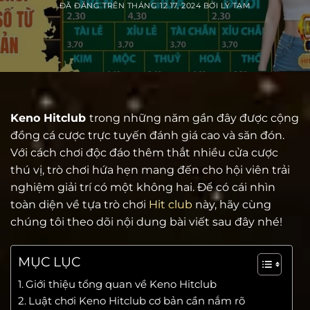
ĐÃ ĐĂNG TRÊN
THÁNG 12 17, 2024
BỞI
LÝ TAM
Keno Hitclub
trong những năm gần đây được cộng
đồng cá cược trực tuyến đánh giá cao và săn đón.
Với cách chơi độc đáo thêm thắt nhiều cửa cược
thú vị, trò chơi hứa hẹn mang đến cho hội viên trải
nghiệm giải trí có một không hai. Để có cái nhìn
toàn diện về tựa trò chơi
Hit club
này, hãy cùng
chúng tôi theo dõi nội dung bài viết sau đây nhé!
MỤC LỤC
Giới thiệu tổng quan về Keno Hitclub
Luật chơi Keno Hitclub cơ bản cần nắm rõ