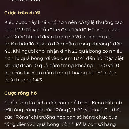
Cược trên dưới
Kiểu cược này khá khó hơn nên có tỷ lệ thưởng cao
hơn 1:2.3 đối với cửa “Trên” và “Dưới”. Hội viên cược
tụ “Dưới” khi dự đoán trong số 20 quả bóng có
nhiều hơn 10 quả có điểm nằm trong khoảng 1 đến
40. Khi người chơi nhận định 20 quả bóng có nhiều
hơn 10 quả bóng rơi vào điểm từ 41 đến 80. Đặc biệt
khi dự đoán 10 quả nằm trong khoảng 1 – 40 và 10
quả còn lại có số nằm trong khoảng 41 – 80 cược
hoà thưởng 1:4.3.
Cược rồng hổ
Cuối cùng là cách cược rồng hổ trong Keno Hitclub
với tổng cộng ba cửa “Rồng”, “Hổ” và “Hoà”. Cụ thể,
cửa “Rồng” chỉ trường hợp con số hàng chục của
tổng điểm 20 quả bóng. Còn “Hổ” là con số hàng