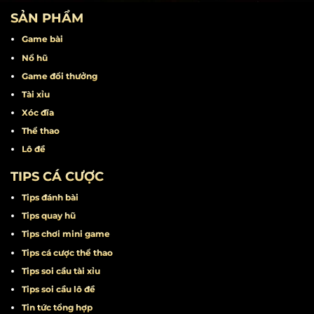
SẢN PHẨM
Game bài
Nổ hũ
Game đổi thưởng
Tài xỉu
Xóc đĩa
Thể thao
Lô đề
TIPS CÁ CƯỢC
Tips đánh bài
Tips quay hũ
Tips chơi mini game
Tips cá cược thể thao
Tips soi cầu tài xỉu
Tips soi cầu lô đề
Tin tức tổng hợp