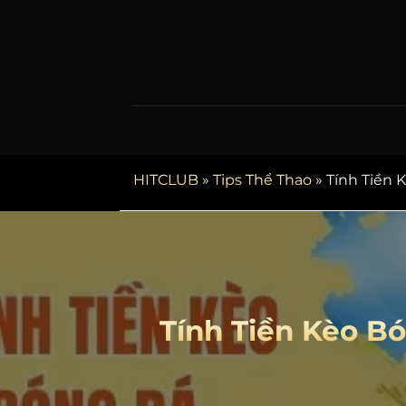
Chuyển
đến
nội
dung
HITCLUB
»
Tips Thể Thao
»
Tính Tiền 
Tính Tiền Kèo B