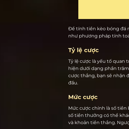
Để tính tiền kèo bóng đá
như phương pháp tính toán
Tỷ lệ cược
Tỷ lệ cược là yếu tố quan 
hiện dưới dạng phần trăm 
cược thắng, bạn sẽ nhận đ
đầu.
Mức cược
Mức cược chính là số tiền 
số tiền thưởng có thể khá
và khoản tiền thắng. Ngược