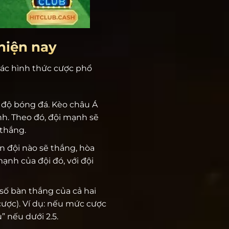
 hiện nay
 các hình thức cược phổ
á độ bóng đá. Kèo châu Á
nh. Theo đó, đội mạnh sẽ
 thắng.
án đội nào sẽ thắng, hòa
ạnh của đội đó, với đội
 số bàn thắng của cả hai
 cược). Ví dụ: nếu mức cược
u” nếu dưới 2.5.