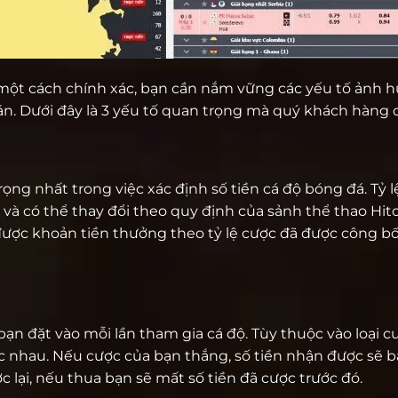
 một cách chính xác, bạn cần nắm vững các yếu tố ảnh 
. Dưới đây là 3 yếu tố quan trọng mà quý khách hàng c
trọng nhất trong việc xác định số tiền cá độ bóng đá. Tỷ
và có thể thay đổi theo quy định của sảnh thể thao Hit
ược khoản tiền thưởng theo tỷ lệ cược đã được công bố 
bạn đặt vào mỗi lần tham gia cá độ. Tùy thuộc vào loại c
c nhau. Nếu cược của bạn thắng, số tiền nhận được sẽ b
 lại, nếu thua bạn sẽ mất số tiền đã cược trước đó.