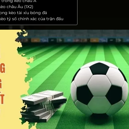
c trong kèo châu Á
kèo châu Âu (1X2)
rong kèo tài xỉu bóng đá
kèo tỷ số chính xác của trận đấu