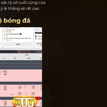
 xác tỷ số cuối cùng của
 lệ thắng sẽ rất cao.
độ bóng đá