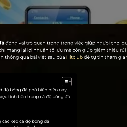
đá
đóng vai trò quan trọng trong việc giúp người chơi q
chỉ mang lại lợi nhuận tối ưu mà còn giúp giảm thiểu rủ
n thông qua bài viết sau của
Hitclub
để tự tin tham gia 
cá độ bóng đá phổ biến hiện nay
iệc tính tiền trong cá độ bóng đá
g các kèo cá độ bóng đá