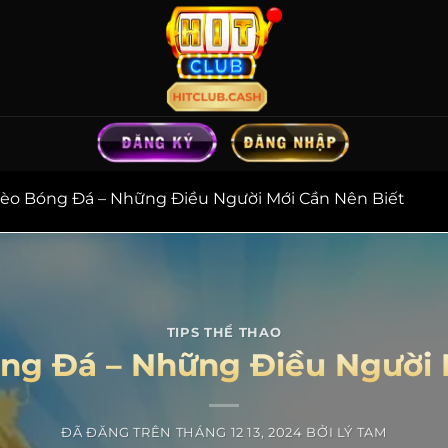
Kèo Bóng Đá – Những Điều Người Mới Cần Nên Biết
TIPS THỂ THAO
óng Đá – Những Điều Người 
ĐÃ ĐĂNG TRÊN
THÁNG 12 13, 2024
BỞI
LÝ TAM