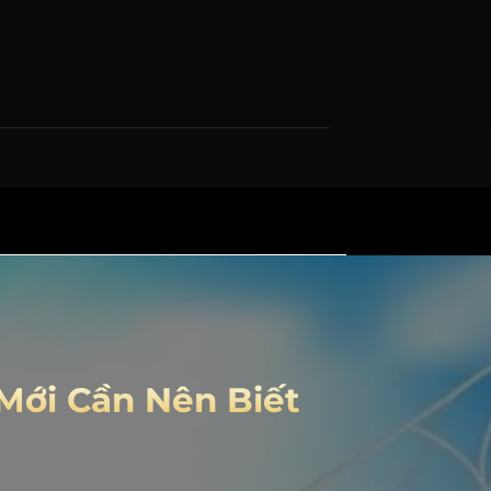
Mới Cần Nên Biết