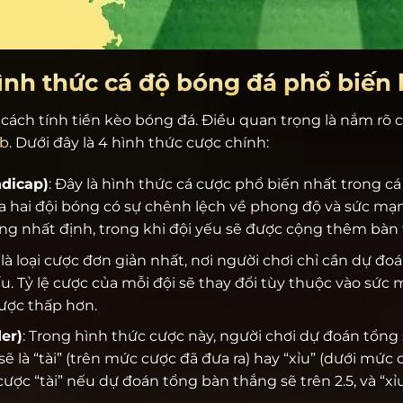
ình thức cá độ bóng đá phổ biến
về cách tính tiền kèo bóng đá. Điều quan trọng là nắm rõ
ub
. Dưới đây là 4 hình thức cược chính:
dicap)
: Đây là hình thức cá cược phổ biến nhất trong c
ữa hai đội bóng có sự chênh lệch về phong độ và sức mạ
ắng nhất định, trong khi đội yếu sẽ được cộng thêm bàn
 là loại cược đơn giản nhất, nơi người chơi chỉ cần dự đo
u. Tỷ lệ cược của mỗi đội sẽ thay đổi tùy thuộc vào sức m
ược thấp hơn.
er)
: Trong hình thức cược này, người chơi dự đoán tổng
ẽ là “tài” (trên mức cược đã đưa ra) hay “xỉu” (dưới mức
t cược “tài” nếu dự đoán tổng bàn thắng sẽ trên 2.5, và “xỉ