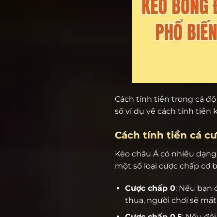
Cách tính tiền trong cá độ
số ví dụ về cách tính tiền
Cách tính tiền cá c
Kèo châu Á có nhiều dạng k
một số loại cược chấp cơ b
Cược chấp 0
: Nếu bạn 
thua, người chơi sẽ mất 
Cược chấp 0.5
: Nếu độ