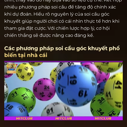
nhiều phương pháp soi cầu để tăng độ chính xác
khi dự đoán. Hiểu rõ nguyên lý của soi cầu góc
khuyết giúp người chơi có cái nhìn thực tế hơn khi
tham gia đặt cược. Với chiến lược hợp lý, cơ hội
chiến thắng sẽ được nâng cao đáng kể.
Các phương pháp soi cầu góc khuyết phổ
biến tại nhà cái