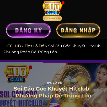
Chuyển
đến
nội
dung
HITCLUB
»
Tips Lô Đề
»
Soi Cầu Góc Khuyết Hitclub –
Phương Pháp Dễ Trúng Lớn
TIPS LÔ ĐỀ
Soi Cầu Góc Khuyết Hitclub –
Phương Pháp Dễ Trúng Lớn