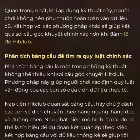
Quan trọng nhất, khi áp dụng kỹ thuật này, người
chơi không nên phụ thuộc hoàn toàn vào dữ liệu
cũ. Kết hợp với các phương pháp khác sẽ giúp kết
quả soi cầu góc khuyết chính xác hơn khi đánh
lô
đề Hitclub
.
Phân tích bảng cầu để tìm ra quy luật chính xác
Phân tích bảng cầu là một trong những kỹ thuật
không thể thiếu khi soi cầu góc khuyết Hitclub.
Phương pháp này giúp người chơi xác định quy luật
vận động của các con số dựa trên dữ liệu thực tế.
Nạp tiền Hitclub quan sát bảng cầu, hãy chú ý cách
các con số dịch chuyển theo hàng ngang, hàng dọc
và đường chéo. Nếu phát hiện mô hình lặp lại, đó có
thể là tín hiệu để dự đoán kết quả tiếp theo. Việc
kết hợp bảng cầu với dữ liệu thống kê sẽ giúp tối