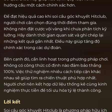
hướng cầu một cách chính xác hơn.
Để đạt hiệu quả cao khi soi cầu góc khuyết Hitclub,
người chơi cần chọn đúng thời điểm tham gia.
Không nên đặt cược vội vàng khi chưa phân tích kỹ
lưỡng. Hãy dành thời gian quan sát và ghi chép lại
những kết quả gần nhất. Điều này giúp tăng độ
chính xác trong các dự đoán.
Bên cạnh đó, cần linh hoạt trong phương pháp chơi.
Không có công thức cố định nào đảm bảo thắng
100%. Việc thử nghiệm nhiều cách tiếp cận khác
nhau sẽ giúp tìm ra chiến thuật phù hợp nhất.
Người chơi nên kết hợp dữ liệu thống kê cùng kinh
nghiệm thực tiễn để tối ưu hóa tỷ lệ thành công.
Lời kết
Soi cầu góc khuyết Hitclub là phương pháp hữu ích