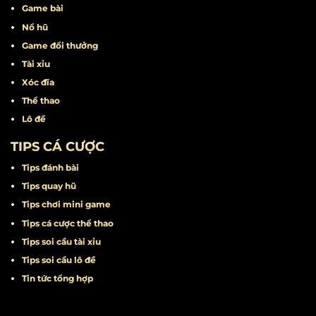
Game bài
Nổ hũ
Game đổi thưởng
Tài xỉu
Xóc đĩa
Thể thao
Lô đề
TIPS CÁ CƯỢC
Tips đánh bài
Tips quay hũ
Tips chơi mini game
Tips cá cược thể thao
Tips soi cầu tài xỉu
Tips soi cầu lô đề
Tin tức tổng hợp