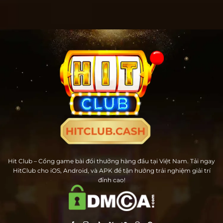
với tỷ [...]
người chơi
có [...]
ưa chuộng,
[...]
Hit Club – Cổng game bài đổi thưởng hàng đầu tại Việt Nam. Tải ngay
HitClub cho iOS, Android, và APK để tận hưởng trải nghiệm giải trí
đỉnh cao!