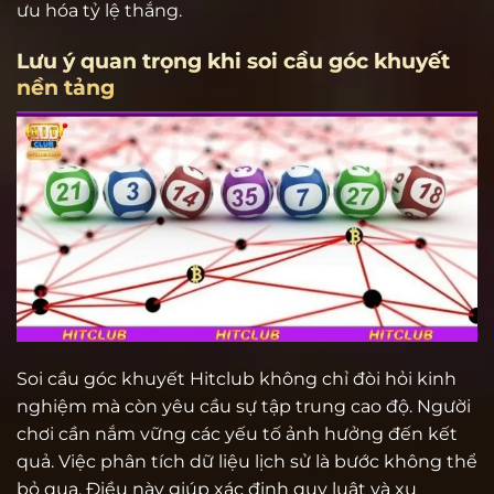
ưu hóa tỷ lệ thắng.
Lưu ý quan trọng khi soi cầu góc khuyết
nền tảng
Soi cầu góc khuyết Hitclub không chỉ đòi hỏi kinh
nghiệm mà còn yêu cầu sự tập trung cao độ. Người
chơi cần nắm vững các yếu tố ảnh hưởng đến kết
quả. Việc phân tích dữ liệu lịch sử là bước không thể
bỏ qua. Điều này giúp xác định quy luật và xu